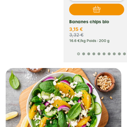
Crackers 3 graines
Bananes chips bio
1,85 €
3,15 €
1,95 €
3,32 €
17.69 €/kg
Poids : 110 g
16.6 €/kg
Poids : 200 g