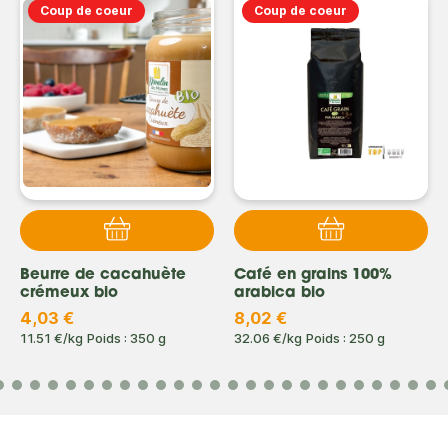
Coup de coeur
Coup de coeur
Beurre de cacahuète
Café en grains 100%
crémeux bio
arabica bio
4,03 €
8,02 €
11.51 €/kg
Poids : 350 g
32.06 €/kg
Poids : 250 g