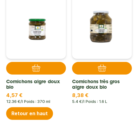
Cornichons aigre doux
Cornichons très gros
bio
aigre doux bio
4,57 €
8,38 €
12.36 €/l
Poids : 370 ml
5.4 €/l
Poids : 1.6 L
Retour en haut