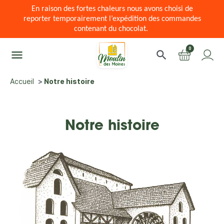
En raison des fortes chaleurs nous avons choisi de
reporter temporairement l’expédition des commandes
contenant du chocolat.
0
menu
search
Accueil
Notre histoire
Notre histoire