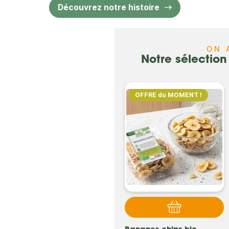
Découvrez notre histoire
du terroir
ON 
Notre sélectio
OFFRE du MOMENT !
OFFRE du MOMENT !
Nouveauté