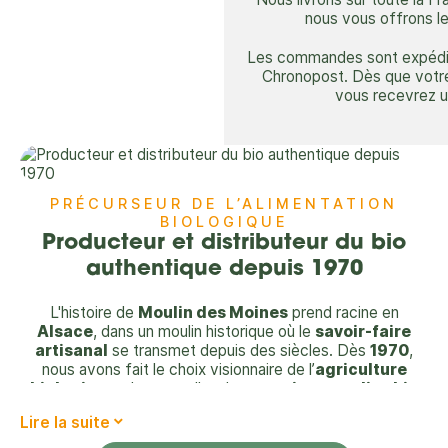
nous vous offrons le
Les commandes sont expédiée
Chronopost. Dès que votr
vous recevrez un
PRÉCURSEUR DE L’ALIMENTATION
BIOLOGIQUE
Producteur et distributeur du bio
authentique depuis 1970
L'histoire de
Moulin des Moines
prend racine en
Alsace
, dans un moulin historique où le
savoir-faire
artisanal
se transmet depuis des siècles. Dès
1970
,
nous avons fait le choix visionnaire de l’
agriculture
biologique
, devenant l’un des
premiers moulins bio
en France
. Cet engagement nous permet aujourd’hui de
Lire la suite
proposer des
farines bio
, des
céréales anciennes
et
des produits naturels respectueux de l’environnement et