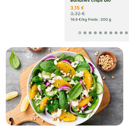
Crackers 3 graines
Bananes chips bio
1,85 €
3,15 €
1,95 €
3,32 €
17.69 €/kg
Poids : 110 g
16.6 €/kg
Poids : 200 g