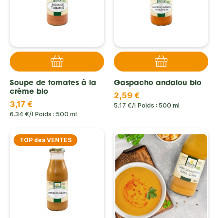
Soupe de tomates à la
Gaspacho andalou bio
crème bio
2,59 €
3,17 €
5.17 €/l
Poids : 500 ml
6.34 €/l
Poids : 500 ml
TOP des VENTES