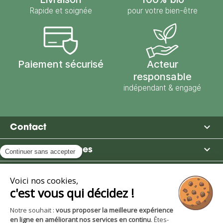
Rapide et soignée
pour votre bien-être
Paiement sécurisé
Acteur
responsable
indépendant & engagé

Contact

Moulin des Moines

Boutique

Avantages et services