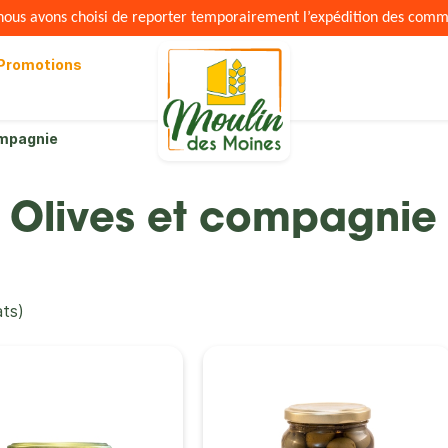
s nous avons choisi de reporter temporairement l’expédition des com
Promotions
ompagnie
Olives et compagnie
ats)