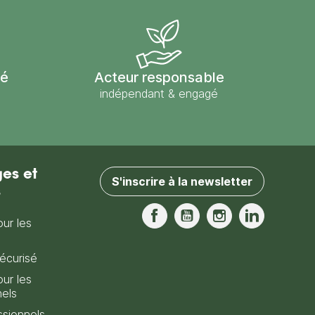
sé
Acteur responsable
indépendant & engagé
es et
S'inscrire à la newsletter
s
our les
Facebook
YouTube
Instagram
LinkedIn
écurisé
our les
nels
sionnels