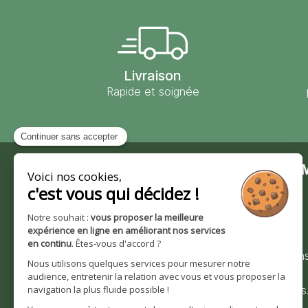
Livraison
Rapide et soignée
Contact
Moulin des 
Moulin des Moines
Notre société
101 route de Wingersheim
Nos valeurs et
67170 Krautwiller
engagements
0390291193
Nos certification
Bienvenue sur
Nous contacter
moulindesmoines