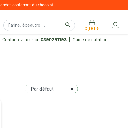
mandes contenant du chocolat.
search
0,00 €
Contactez-nous au
0390291193
Guide de nutrition