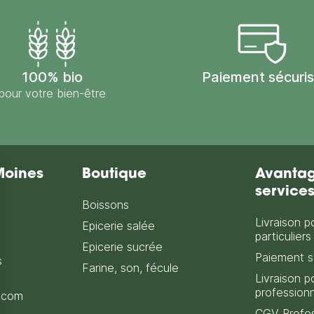
100% bio
Paiement sécuri
pour votre bien-être
Moines
Boutique
Avantag
service
Boissons
Livraison p
Epicerie salée
particuliers
Epicerie sucrée
Paiement s
s
Farine, son, fécule
Livraison p
profession
.com
CGV Profes