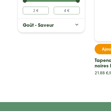

Goût - Saveur
Ajou
Tapena
noires 
21.88 €/l