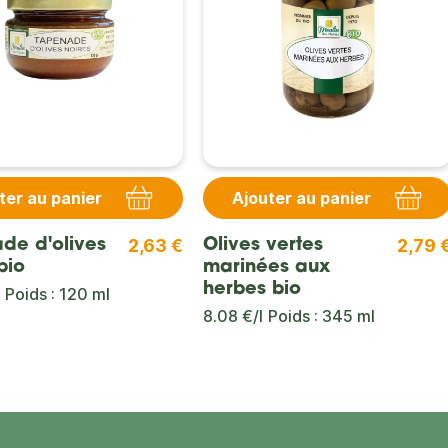
ter au panier
Ajouter au panier
2,63 €
2,79 
de d'olives
Olives vertes
bio
marinées aux
herbes bio
Poids : 120 ml
8.08 €/l
Poids : 345 ml