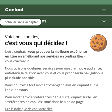

Contact

Moulin des Moines

Boutique

Avantages et services
S'inscrire à la newsletter
Facebook
YouTube
Instagram
LinkedIn