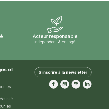
sé
Acteur responsable
indépendant & engagé
es et
S'inscrire à la newsletter
s
our les
Facebook
YouTube
Instagram
LinkedIn
écurisé
our les