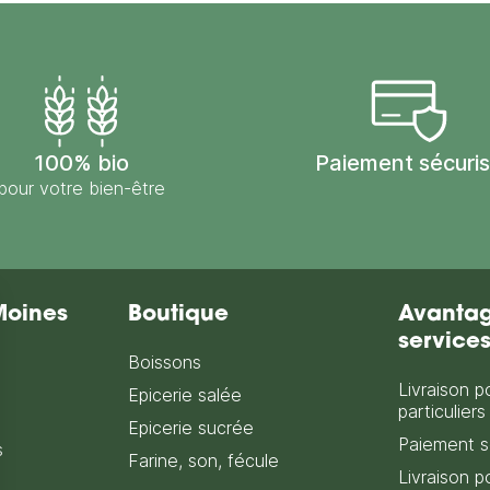
100% bio
Paiement sécuri
pour votre bien-être
Moines
Boutique
Avantag
service
Boissons
Livraison p
Epicerie salée
particuliers
Epicerie sucrée
Paiement s
s
Farine, son, fécule
Livraison p