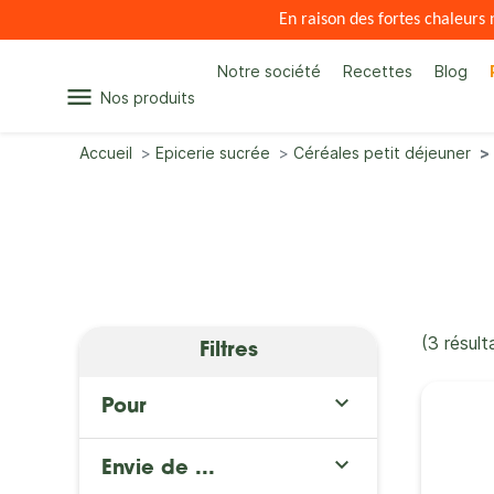
En raison des fortes chaleur
Notre société
Recettes
Blog
menu
Nos produits
Accueil
Epicerie sucrée
Céréales petit déjeuner
(3 résult
Filtres

Pour

Envie de ...