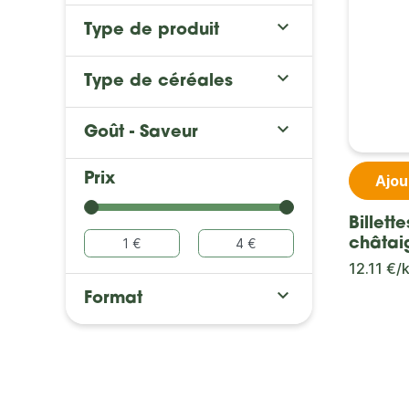

Type de produit

Type de céréales

Goût - Saveur
Prix
Ajou
Billette
châtai
12.11 €/

Format