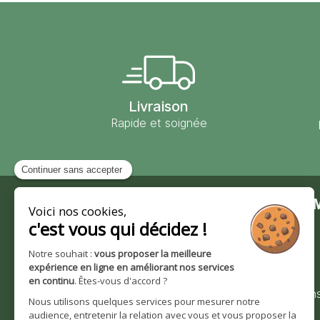
Livraison
Rapide et soignée
Contact
Moulin des 
Moulin des Moines
Notre société
101 route de Wingersheim
Nos valeurs et
67170 Krautwiller
engagements
0390291193
Nos certification
Bienvenue sur