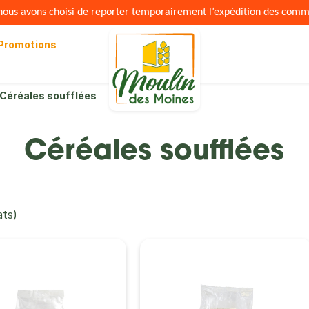
s nous avons choisi de reporter temporairement l’expédition des com
Promotions
Céréales soufflées
Céréales soufflées
ats)