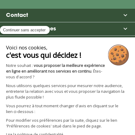

Contact

Moulin des Moines

Boutique

Avantages et services
S'inscrire à la newsletter
Facebook
YouTube
Instagram
LinkedIn