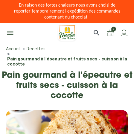
En raison des fortes chaleurs nous avons choisi de
reporter temporairement l’expédition des commandes
contenant du chocolat.
0
menu
search
Accueil
Recettes
Pain gourmand à l'épeautre et fruits secs - cuisson à la
cocotte
Pain gourmand à l'épeautre et
fruits secs - cuisson à la
cocotte