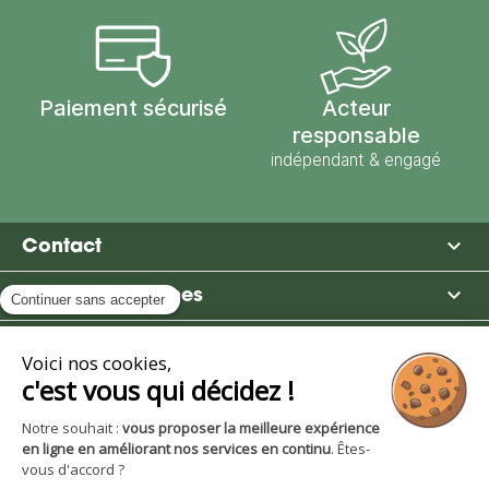
Paiement sécurisé
Acteur
responsable
indépendant & engagé

Contact

Moulin des Moines

Boutique

Avantages et services
S'inscrire à la newsletter