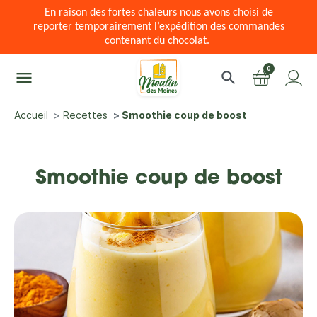
En raison des fortes chaleurs nous avons choisi de
reporter temporairement l’expédition des commandes
contenant du chocolat.
0
menu
search
Accueil
Recettes
Smoothie coup de boost
Smoothie coup de boost