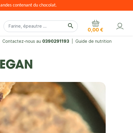
mandes contenant du chocolat.
search
0,00 €
Contactez-nous au
0390291193
Guide de nutrition
VEGAN