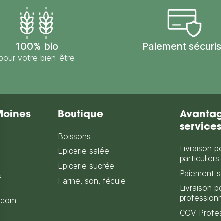
100% bio
Paiement sécuri
pour votre bien-être
Moines
Boutique
Avantag
service
Boissons
Livraison p
Epicerie salée
particuliers
Epicerie sucrée
Paiement s
s
Farine, son, fécule
Livraison p
profession
.com
CGV Profes