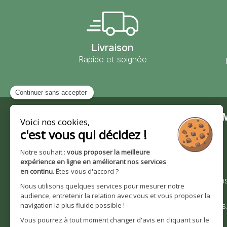
Livraison
Rapide et soignée
Contact
Moulin des 
Moulin des Moines
Notre société
101 route de Wingersheim
Nos valeurs et
67170 Krautwiller
engagements
0390291193
Nos certification
Bienvenue sur
Nous contacter
moulindesmoines
Horaires d'ouverture :
Notre histoire