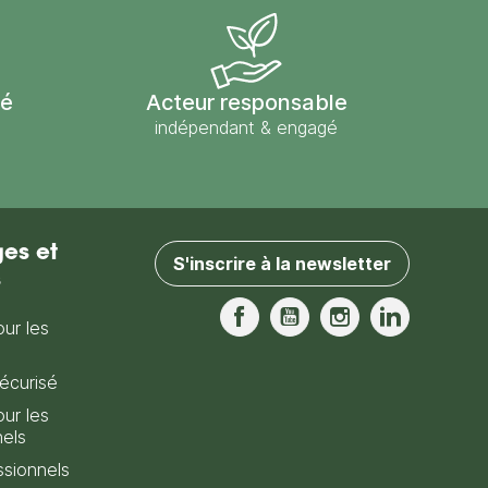
sé
Acteur responsable
indépendant & engagé
es et
S'inscrire à la newsletter
s
our les
Facebook
YouTube
Instagram
LinkedIn
écurisé
our les
nels
sionnels