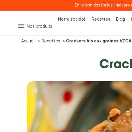
En raison des fortes chaleur
Notre société
Recettes
Blog
menu
Nos produits
Accueil
Recettes
Crackers bio aux graines VEG
Crac