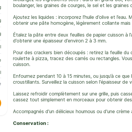
boulanger, les graines de courges, le sel et les graines
g
Ajoutez les liquides : incorporez l’huile d’olive et l’eau.
g
obtenir une pâte homogène, légèrement collante mais 
g
Étalez la pâte entre deux feuilles de papier cuisson à l
d’obtenir une épaisseur d’environ 2 à 3 mm.
l
Pour des crackers bien découpés : retirez la feuille du 
roulette à pizza, tracez des carrés ou rectangles. Vou
e
cuisson.
l
Enfournez pendant 10 à 15 minutes, ou jusqu’à ce que l
croustillants. Surveillez la cuisson selon l'épaisseur de 
e
Laissez refroidir complètement sur une grille, puis cas
cassez tout simplement en morceaux pour obtenir des 
Accompagnés d'un délicieux houmous ou d'une crème au 
Conservation :