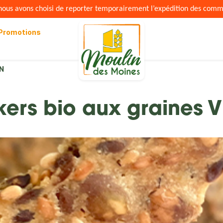
s nous avons choisi de reporter temporairement l’expédition des com
Promotions
AN
kers bio aux graines 