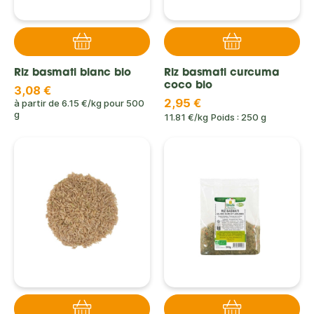
Riz basmati blanc bio
Riz basmati curcuma
coco bio
3,08 €
2,95 €
à partir de
6.15 €/kg
pour
500
g
11.81 €/kg
Poids : 250 g