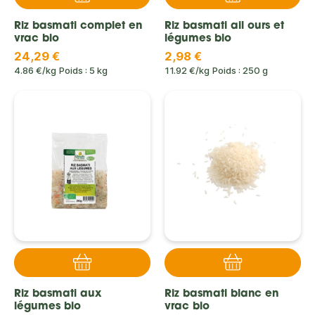
Riz basmati complet en
Riz basmati ail ours et
vrac bio
légumes bio
24,29 €
2,98 €
4.86 €/kg
Poids : 5 kg
11.92 €/kg
Poids : 250 g
Riz basmati aux
Riz basmati blanc en
légumes bio
vrac bio