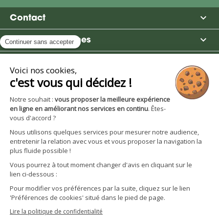

Contact

Moulin des Moines

Boutique

Avantages et services
S'inscrire à la newsletter
Facebook
YouTube
Instagram
LinkedIn