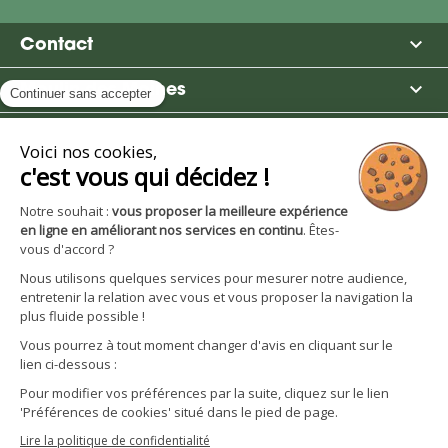

Contact

Moulin des Moines

Boutique

Avantages et services
S'inscrire à la newsletter
Facebook
YouTube
Instagram
LinkedIn