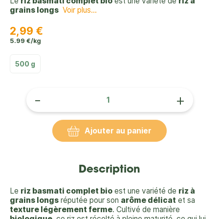
Le
riz basmati complet bio
est une variété de
riz à
grains longs
Voir plus...
2,99 €
5.99 €/kg
500 g
-
+
Ajouter au panier
Description
Le
riz basmati complet bio
est une variété de
riz à
grains longs
réputée pour son
arôme délicat
et sa
texture légèrement ferme
. Cultivé de manière
biologique
, ce riz est récolté à pleine maturité, ce qui lui