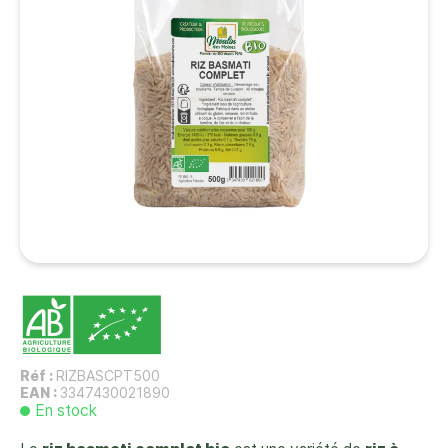
Réf :
RIZBASCPT500
EAN :
3347430021890
En stock