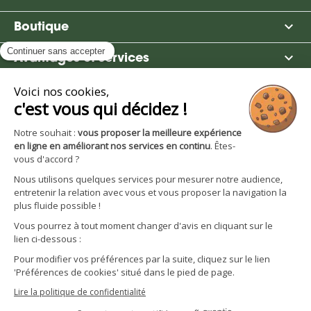

Boutique

Avantages et services
S'inscrire à la newsletter
Facebook
YouTube
Instagram
LinkedIn
CGV particuliers
Politique de confidentialité
Mentions légales