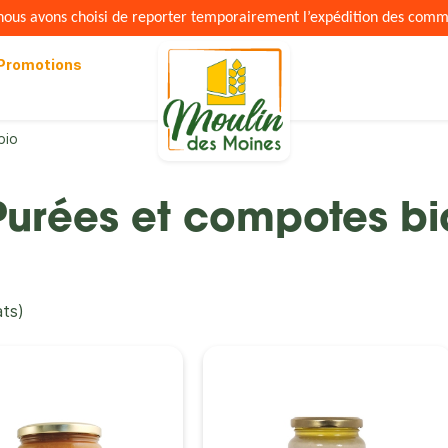
s nous avons choisi de reporter temporairement l’expédition des com
Promotions
bio
Purées et compotes bi
ats)