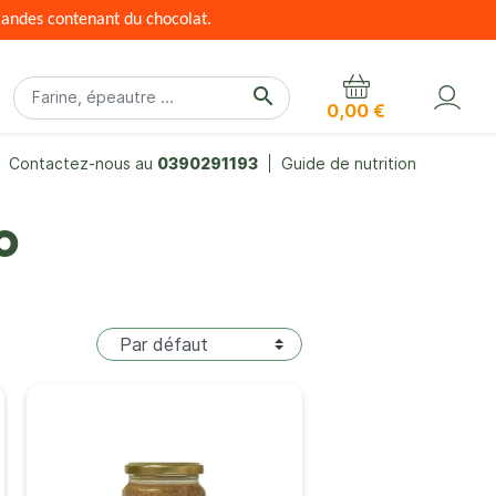
mandes contenant du chocolat.
search
0,00 €
Contactez-nous au
0390291193
Guide de nutrition
o