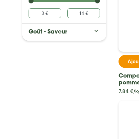

Goût - Saveur
Ajou
Compo
pomme
7.84 €/k