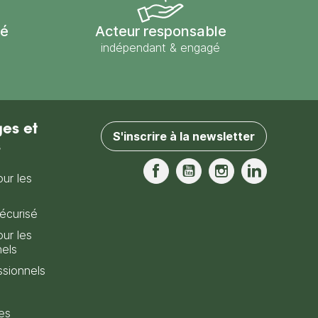
sé
Acteur responsable
indépendant & engagé
es et
S'inscrire à la newsletter
s
our les
Facebook
YouTube
Instagram
LinkedIn
écurisé
our les
nels
sionnels
es