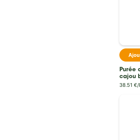
Ajou
Purée 
cajou 
38.51 €/