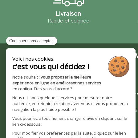
Livraison
Rapide et soignée
Contact
Moulin des 
Moulin des Moines
Notre société
101 route de Wingersheim
Nos valeurs et
67170 Krautwiller
engagements
0390291193
Nos certification
Bienvenue sur
Nous contacter
moulindesmoines
Horaires d'ouverture :
Notre histoire
Lundi - Vendredi
8h30 à 12h | 14h à 16h30