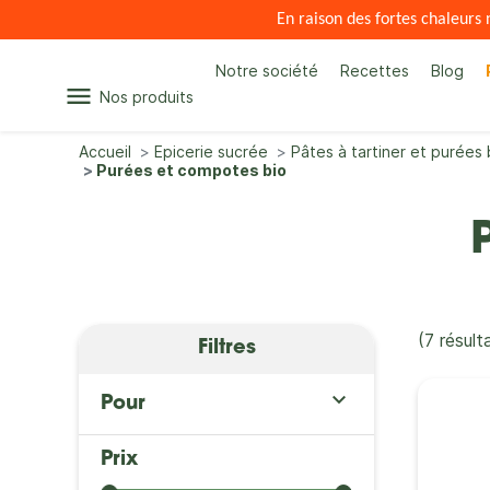
En raison des fortes chaleur
Notre société
Recettes
Blog
menu
Nos produits
Accueil
Epicerie sucrée
Pâtes à tartiner et purées 
Purées et compotes bio
(7 résult
Filtres

Pour
Prix