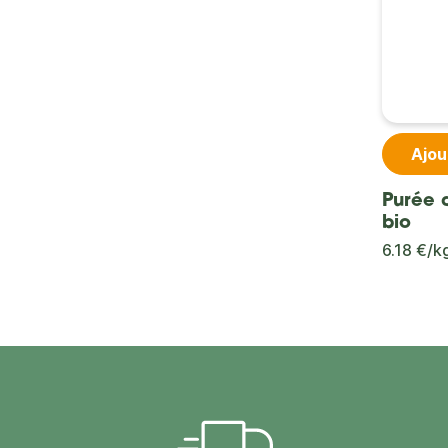
Ajou
Purée
bio
6.18 €/k