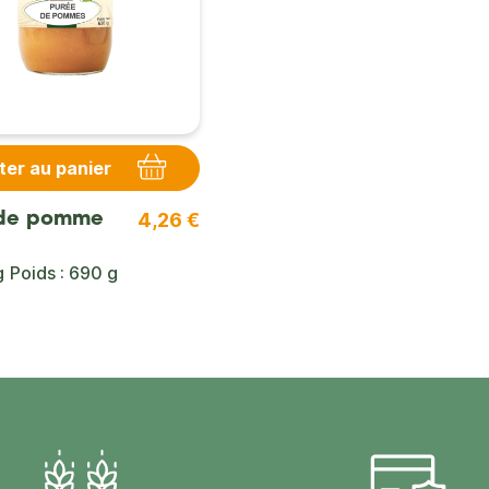
ter au panier
4,26 €
 de pomme
g
Poids : 690 g