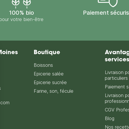
100% bio
Paiement sécuri
pour votre bien-être
Moines
Boutique
Avantag
service
Boissons
Livraison p
Epicerie salée
particuliers
Epicerie sucrée
Paiement s
s
Farine, son, fécule
Livraison p
profession
.com
CGV Profes
Blog
Nos recett