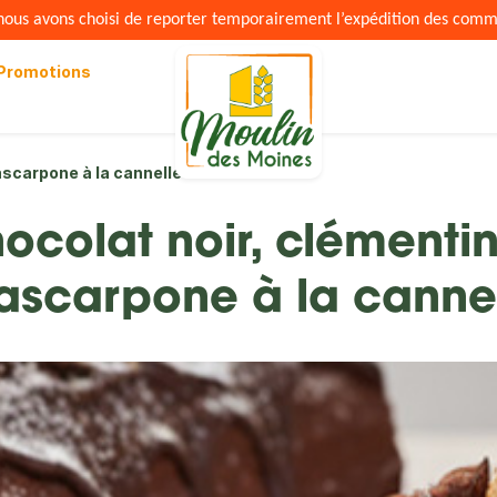
s nous avons choisi de reporter temporairement l’expédition des com
Promotions
scarpone à la cannelle
ocolat noir, clémenti
scarpone à la canne