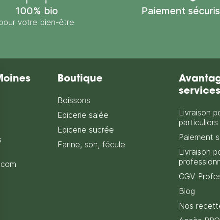
100% bio
Paiement sécuri
pour votre bien-être
Moines
Boutique
Avantag
service
Boissons
Livraison p
Epicerie salée
particuliers
Epicerie sucrée
Paiement s
s
Farine, son, fécule
Livraison p
profession
.com
CGV Profes
Blog
Nos recett