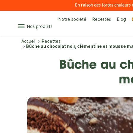
En raison des fortes chaleur
Notre société
Recettes
Blog
menu
Nos produits
Accueil
Recettes
Bûche au chocolat noir, clémentine et mousse ma
Bûche au ch
ma