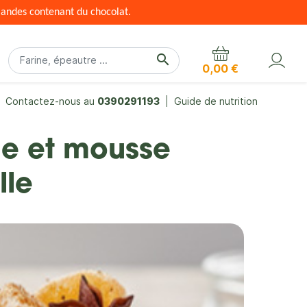
mandes contenant du chocolat.
search
0,00 €
Contactez-nous au
0390291193
Guide de nutrition
ne et mousse
lle