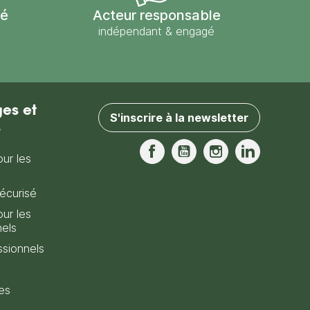
sé
Acteur responsable
indépendant & engagé
es et
S'inscrire à la newsletter
s
our les
Facebook
YouTube
Instagram
LinkedIn
écurisé
our les
nels
sionnels
es