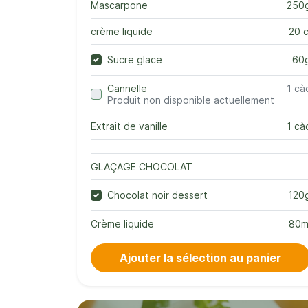
Mascarpone
250
crème liquide
20 c
Sucre glace
60
Cannelle
1 cà
Produit non disponible actuellement
Extrait de vanille
1 cà
GLAÇAGE CHOCOLAT
Chocolat noir dessert
120
Crème liquide
80m
Ajouter la sélection au panier