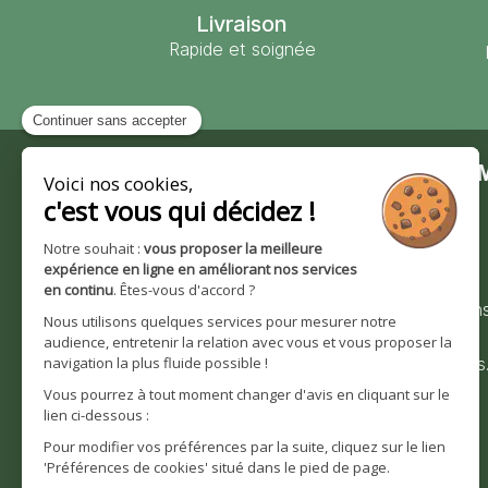
Livraison
Rapide et soignée
Contact
Moulin des 
Moulin des Moines
Notre société
101 route de Wingersheim
Nos valeurs et
67170 Krautwiller
engagements
0390291193
Nos certification
Bienvenue sur
Nous contacter
moulindesmoines
Horaires d'ouverture :
Notre histoire
Lundi - Vendredi
8h30 à 12h | 14h à 16h30