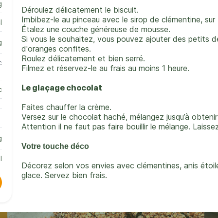
g
Déroulez délicatement le biscuit.
Imbibez-le au pinceau avec le sirop de clémentine, sur 
l
Étalez une couche généreuse de mousse.
Si vous le souhaitez, vous pouvez ajouter des petits 
g
d'oranges confites.
Roulez délicatement et bien serré.
c
Filmez et réservez-le au frais au moins 1 heure.
Le glaçage chocolat
c
Faites chauffer la crème.
Versez sur le chocolat haché, mélangez jusqu’à obtenir 
Attention il ne faut pas faire bouillir le mélange.
Laissez
g
Votre touche déco
l
Décorez selon vos envies avec clémentines, anis étoil
glace.
Servez bien frais.