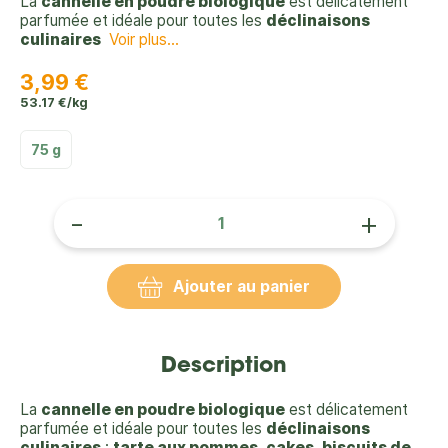
La
cannelle en poudre biologique
est délicatement
parfumée et idéale pour toutes les
déclinaisons
culinaires
Voir plus...
3,99 €
53.17 €/kg
75 g
-
+
Ajouter au panier
Description
La
cannelle en poudre biologique
est délicatement
parfumée et idéale pour toutes les
déclinaisons
culinaires
:
tarte aux pommes
,
cakes
,
biscuits de