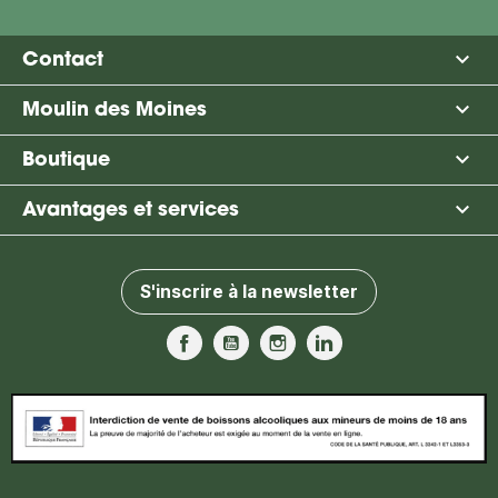

Contact

Moulin des Moines

Boutique

Avantages et services
S'inscrire à la newsletter
Facebook
YouTube
Instagram
LinkedIn