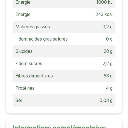
Énergie
1000 kJ
Énergie
243 kcal
Matières grasses
1,2 g
- dont acides gras saturés
0 g
Glucides
28 g
- dont sucres
2,2 g
Fibres alimentaires
53 g
Protéines
4 g
Sel
0,03 g