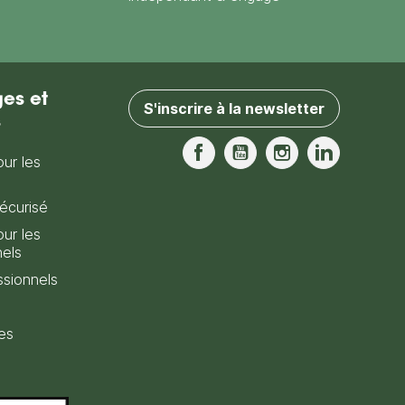
es et
S'inscrire à la newsletter
s
our les
Facebook
YouTube
Instagram
LinkedIn
écurisé
our les
nels
sionnels
es