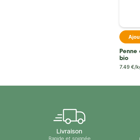
Ajou
Penne 
bio
7.49 €/k
Livraison
Rapide et soignée