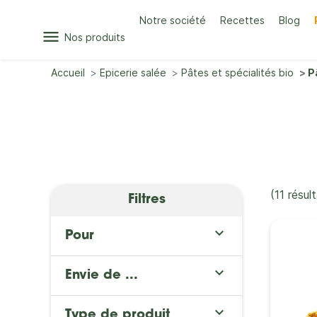
Notre société
Recettes
Blog
menu
Nos produits
Accueil
Epicerie salée
Pâtes et spécialités bio
P
(11 résul
Filtres

Pour

Envie de ...

Type de produit