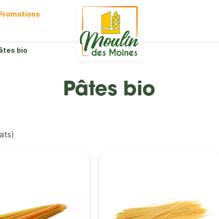
Promotions
âtes bio
Pâtes bio
tats)