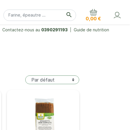
search
0,00 €
Contactez-nous au
0390291193
Guide de nutrition