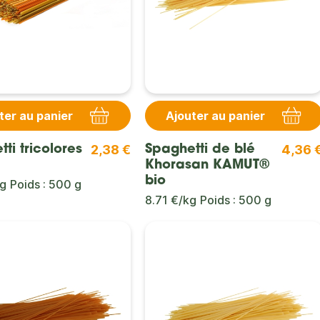
ter au panier
Ajouter au panier
2,38 €
4,36 
ti tricolores
Spaghetti de blé
Khorasan KAMUT®
bio
kg
Poids : 500 g
8.71 €/kg
Poids : 500 g