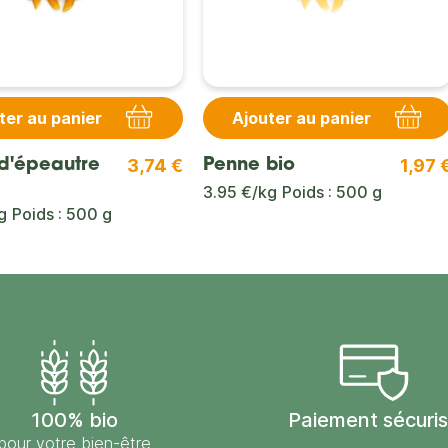
ter au panier
Ajouter au panier
3,74 €
1,97 
d'épeautre
Penne bio
3.95 €/kg
Poids : 500 g
g
Poids : 500 g
100% bio
Paiement sécuri
pour votre bien-être