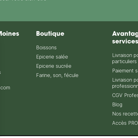
Moines
Boutique
Avantag
service
Boissons
Livraison p
Epicerie salée
particuliers
Epicerie sucrée
Paiement s
s
Farine, son, fécule
Livraison p
profession
.com
CGV Profes
Blog
Nos recett
Accès PRO