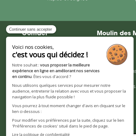
Contact
Moulin des 
Moulin des Moines
Notre société
101 route de Wingersheim
Nos valeurs et
67170 Krautwiller
engagements
0390291193
Nos certification
Bienvenue sur
Nous contacter
moulindesmoines
Horaires d'ouverture :
Notre histoire
Lundi - Vendredi
8h30 à 12h | 14h à 16h30