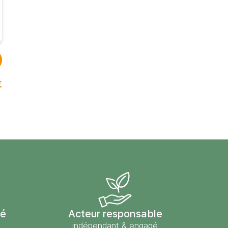
€
sé
Acteur responsable
indépendant & engagé