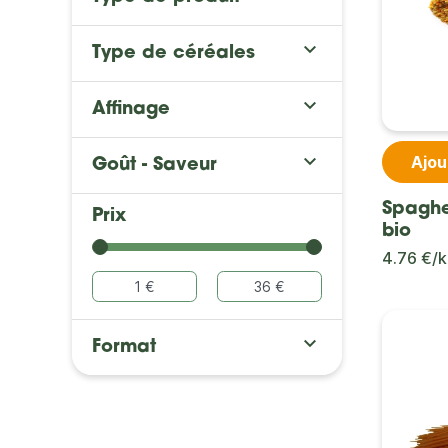

Type de céréales

Affinage

Ajou
Goût - Saveur
Spaghet
Prix
bio
4.76 €/

Format