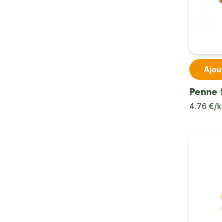
Ajou
Penne t
4.76 €/