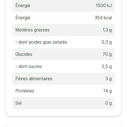
Énergie
1500 kJ
Énergie
354 kcal
Matières grasses
1,3 g
- dont acides gras saturés
0,3 g
Glucides
70 g
- dont sucres
2,5 g
Fibres alimentaires
3 g
Protéines
14 g
Sel
0 g