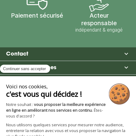
Paiement sécurisé
Acteur
responsable
indépendant & engagé

Contact

Moulin des Moines

Boutique

Avantages et services
S'inscrire à la newsletter