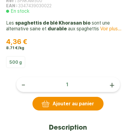
Réf :
SPAKAM500
EAN :
3347439030022
En stock
Les
spaghettis de blé Khorasan bio
sont une
alternative saine et
durable
aux spaghettis
Voir plus...
4,36 €
8.71 €/kg
500 g
-
+
Ajouter au panier
Description