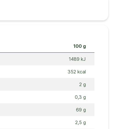
100 g
1489 kJ
352 kcal
2 g
0,3 g
69 g
2,5 g