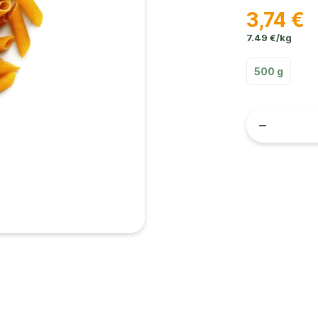
3,74 €
7.49 €/kg
500 g
-