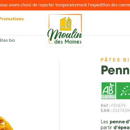
s nous avons choisi de reporter temporairement l’expédition des com
Promotions
âtes bio
PÂTES B
Penn
Réf :
PENEPE
EAN :
3347439
Les
penne d
partir
d'épea