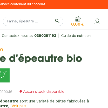
mandes contenant du chocolat.
search
0,00 €
Contactez-nous au
0390291193
Guide de nutrition
IO
e d'épeautre bio
Aucun stock disponible
030046
'épeautre
sont une variété de pâtes fabriquées à
utre
,
Voir plus...