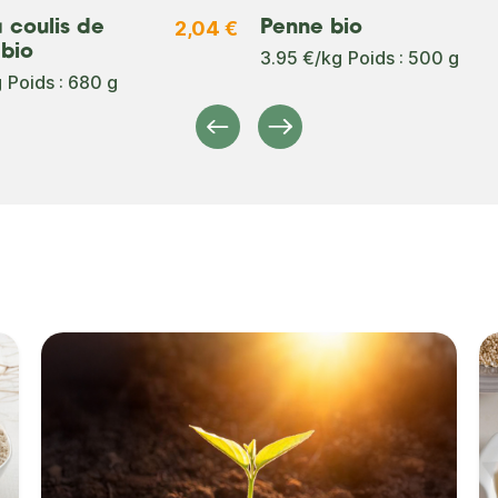
2,04 €
 coulis de
Penne bio
bio
3.95 €/kg
Poids : 500 g
g
Poids : 680 g
Précédent
Suivant