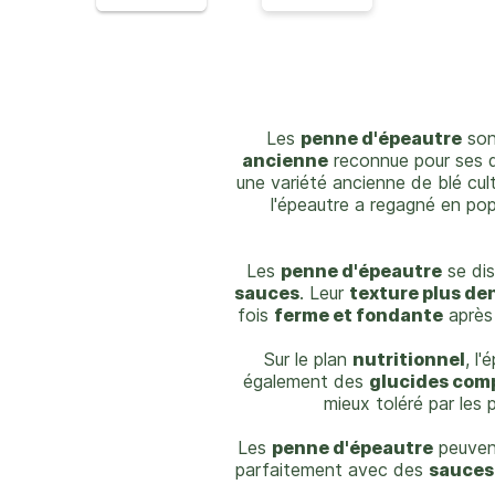
Les
penne d'épeautre
son
ancienne
reconnue pour ses q
une variété ancienne de blé cu
l'épeautre a regagné en pop
Les
penne d'épeautre
se dis
sauces
. Leur
texture plus de
fois
ferme et fondante
après 
Sur le plan
nutritionnel
, l
également des
glucides com
mieux toléré par les
Les
penne d'épeautre
peuvent
parfaitement avec des
sauces