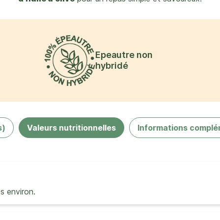
Epeautre non
hybridé
s)
Valeurs nutritionnelles
Informations complé
es environ.