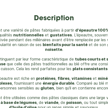
Description
t une variété de pâtes fabriquées à partir
d'épeautre 100%
ualités
nutritionnelles
et
gustatives
. L'épeautre, souven
ltivée pendant des millénaires avant d'être remplacée par le
ularité en raison de ses
bienfaits pour la santé
et de son
noisette
.
tinguent par leur forme caractéristique de
tubes courts et 
nse
que celle des pâtes traditionnelles au blé offre une cons
cuisson. Cela les rend parfaites pour les
plats consistants
'épeautre est riche en
protéines
,
fibres
,
vitamines
et
miné
plexes
, fournissant une
énergie durable
. Comparé au blé m
 personnes sensibles au
gluten
, bien qu'il en contienne encor
 être utilisées comme des pâtes classiques dans une large va
 à base de légumes
, de
viande
, de
poisson
, ou tout sim
d'huile d'olive
pour un repas simple et savoureux.