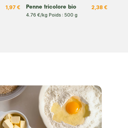
1,97 €
2,38 €
Penne tricolore bio
Gros 
4.76 €/kg
Poids : 500 g
2.49 €