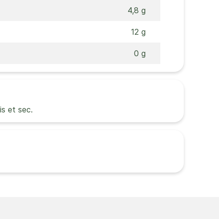
4,8 g
12 g
0 g
is et sec.