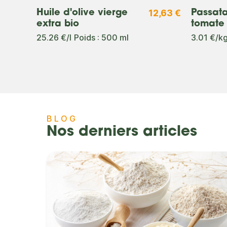
2,49 €
12,63 €
Huile d'olive vierge
Passata
extra bio
tomate 
25.26 €/l
Poids : 500 ml
3.01 €/k
BLOG
Nos derniers articles