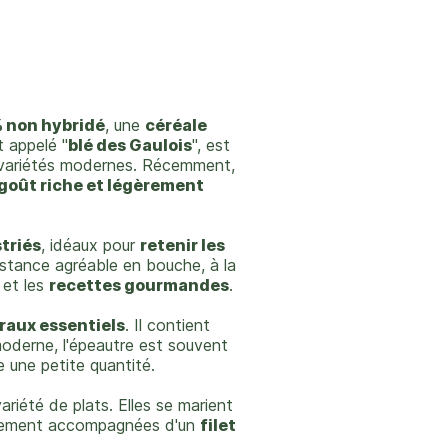
 non hybridé
, une
céréale
t appelé "
blé des Gaulois
", est
s variétés modernes. Récemment,
goût riche et légèrement
striés
, idéaux pour
retenir les
istance agréable en bouche, à la
et les
recettes gourmandes
.
raux essentiels
. Il contient
oderne, l'épeautre est souvent
e une petite quantité.
riété de plats. Elles se marient
plement accompagnées d'un
filet