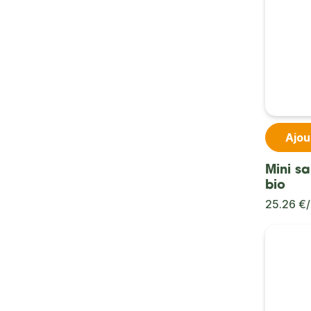
Ajou
Mini s
bio
25.26 €