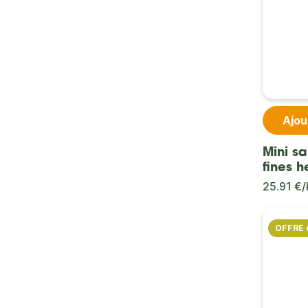
Ajou
Mini sa
fines h
25.91 €/
OFFRE 