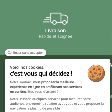
Livraison
Rapide et soignée
Contact
Moulin des 
Moulin des Moines
Notre société
101 route de Wingersheim
Nos valeurs et
67170 Krautwiller
engagements
0390291193
Nos certification
Bienvenue sur
Nous contacter
moulindesmoines