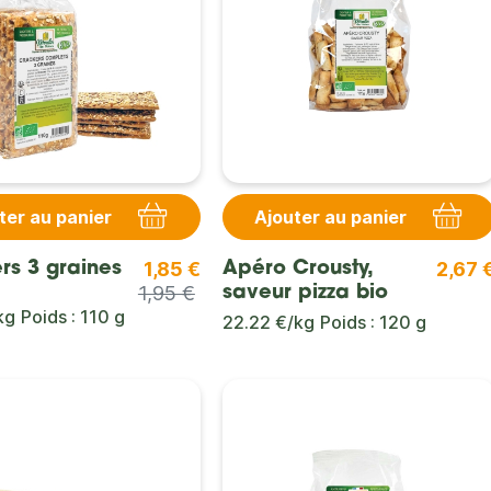
ter au panier
Ajouter au panier
1,85 €
2,67 
rs 3 graines
Apéro Crousty,
1,95 €
saveur pizza bio
kg
Poids : 110 g
22.22 €/kg
Poids : 120 g