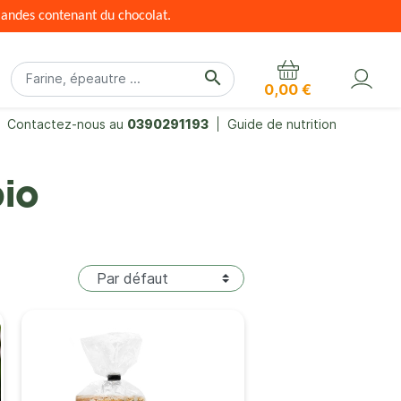
mandes contenant du chocolat.
search
0,00 €
Contactez-nous au
0390291193
Guide de nutrition
bio