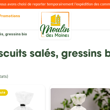
s nous avons choisi de reporter temporairement l’expédition des com
Promotions
és, gressins bio
scuits salés, gressins 
tats)
uté