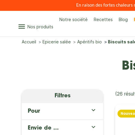
En raison des fortes chaleur
Notre société
Recettes
Blog
menu
Nos produits
Accueil
Epicerie salée
Apéritifs bio
Biscuits sal
Bi
(26 résul
Filtres

Pour
Nouvea

Envie de ...