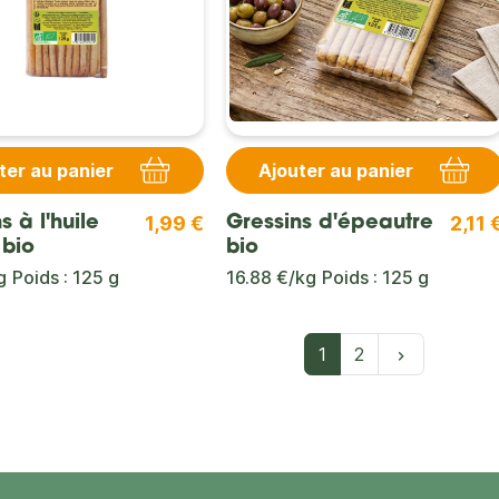
ter au panier
Ajouter au panier
1,99 €
2,11 
s à l'huile
Gressins d'épeautre
 bio
bio
g
Poids : 125 g
16.88 €/kg
Poids : 125 g
Suivant
1
2
keyboard_arrow_right