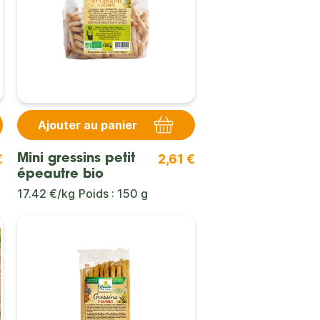
Ajouter au panier
€
2,61 €
Mini gressins petit
épeautre bio
17.42 €/kg
Poids : 150 g