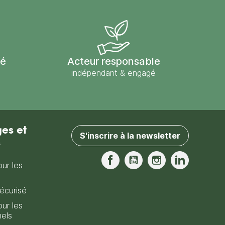
sé
Acteur responsable
indépendant & engagé
es et
S'inscrire à la newsletter
s
our les
Facebook
YouTube
Instagram
LinkedIn
écurisé
our les
nels