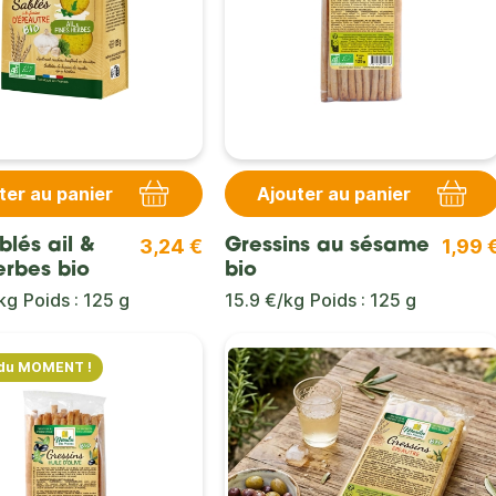
ter au panier
Ajouter au panier
3,24 €
1,99 
blés ail &
Gressins au sésame
erbes bio
bio
kg
Poids : 125 g
15.9 €/kg
Poids : 125 g
du MOMENT !