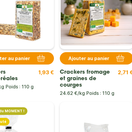
ter au panier
Ajouter au panier
1,93 €
2,71 
rs
Crackers fromage
éréales
et graines de
courges
kg
Poids : 110 g
24.62 €/kg
Poids : 110 g
du MOMENT !
uté