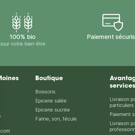
100% bio
Paiement sécuri
pour votre bien-être
Moines
Boutique
Avantag
service
Boissons
Livraison p
Epicerie salée
particuliers
Epicerie sucrée
Paiement s
s
Farine, son, fécule
Livraison p
profession
.com