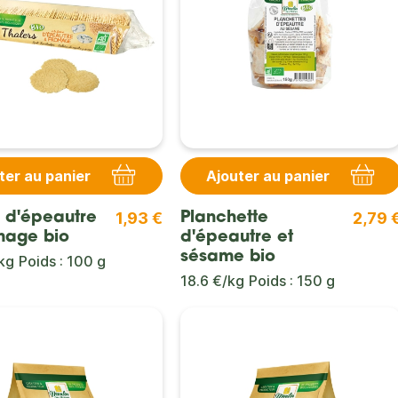
ter au panier
Ajouter au panier
1,93 €
2,79 
s d'épeautre
Planchette
mage bio
d'épeautre et
sésame bio
kg
Poids : 100 g
18.6 €/kg
Poids : 150 g