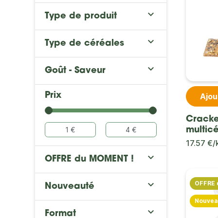

Type de produit

Type de céréales

Goût - Saveur
Prix
Ajou
Cracke
multic
17.57 €/

OFFRE du MOMENT !

OFFRE 
Nouveauté
Nouvea

Format