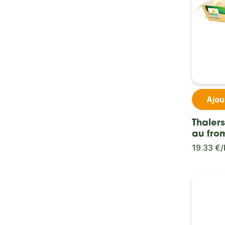
Ajou
Thaler
au fro
19.33 €/