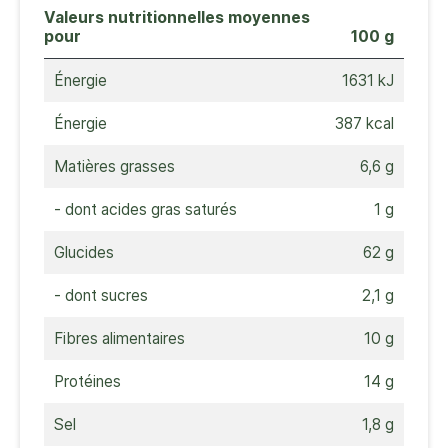
Valeurs nutritionnelles moyennes
pour
100 g
Énergie
1631 kJ
Énergie
387 kcal
Matières grasses
6,6 g
- dont acides gras saturés
1 g
Glucides
62 g
- dont sucres
2,1 g
Fibres alimentaires
10 g
Protéines
14 g
Sel
1,8 g