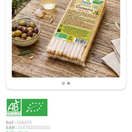
Réf :
GREEPE
EAN :
3347430020343