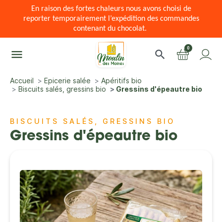
En raison des fortes chaleurs nous avons choisi de
reporter temporairement l’expédition des commandes
contenant du chocolat.
0
menu
search
Accueil
Epicerie salée
Apéritifs bio
Biscuits salés, gressins bio
Gressins d'épeautre bio
BISCUITS SALÉS, GRESSINS BIO
Gressins d'épeautre bio