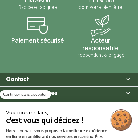
Livraison
100% bio
Rapide et soignée
pour votre bien-être
Paiement sécurisé
Acteur
responsable
indépendant & engagé

Contact

Moulin des Moines

Boutique

Avantages et services