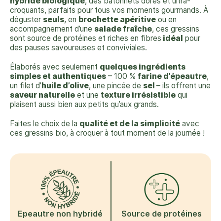
hybridé biologique
, des bâtonnets dorés et ultra-
croquants, parfaits pour tous vos moments gourmands. À
déguster
seuls
, en
brochette apéritive
ou en
accompagnement d’une
salade fraîche
, ces gressins
sont source de protéines et riches en fibres
idéal
pour
des pauses savoureuses et conviviales.
Élaborés avec seulement
quelques ingrédients
simples et authentiques
– 100 %
farine d’épeautre
,
un filet d’
huile d’olive
, une pincée de
sel
– ils offrent une
saveur naturelle
et une
texture irrésistible
qui
plaisent aussi bien aux petits qu’aux grands.
Faites le choix de la
qualité et de la simplicité
avec
ces gressins bio, à croquer à tout moment de la journée !
Epeautre non hybridé
Source de protéines