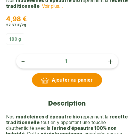
Nos
madeleines d’épeautre bio
reprennent la
recette
traditionnelle
Voir plus...
4,98 €
27.67 €/kg
180 g
-
+
Ajouter au panier
Description
Nos
madeleines d’épeautre bio
reprennent la
recette
traditionnelle
tout en y apportant une touche
d’authenticité avec la
farine d’épeautre 100% non
hybridé
. Cette
céréale ancienne
, appréciée pour sa