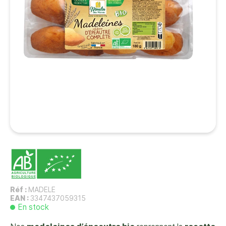
Réf :
MADELE
EAN :
3347437059315
En stock