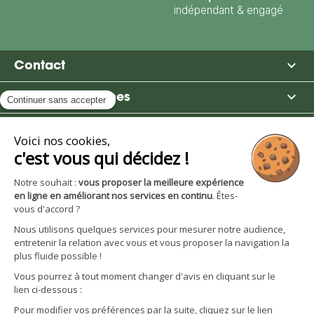
indépendant & engagé

Contact

Moulin des Moines

Boutique

Avantages et services
S'inscrire à la newsletter
Facebook
YouTube
Instagram
LinkedIn