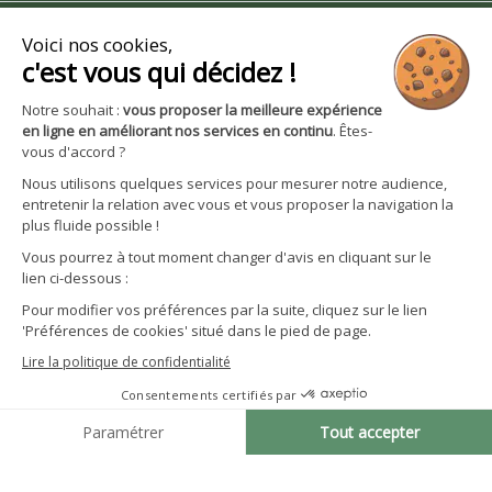

Boutique

Avantages et services
S'inscrire à la newsletter
Facebook
YouTube
Instagram
LinkedIn
CGV particuliers
Politique de confidentialité
Mentions légales