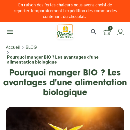
En raison des fortes chaleurs nous avons choisi de
reporter temporairement l’expédition des commandes
contenant du chocolat.
0
menu
search
Accueil
BLOG
Pourquoi manger BIO ? Les avantages d'une
alimentation biologique
Pourquoi manger BIO ? Les
avantages d'une alimentation
biologique