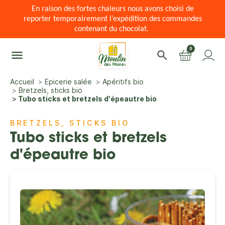
En raison des fortes chaleurs nous avons choisi de
reporter temporairement l’expédition des commandes
contenant du chocolat.
0
menu
search
Accueil
Epicerie salée
Apéritifs bio
Bretzels, sticks bio
Tubo sticks et bretzels d'épeautre bio
BRETZELS, STICKS BIO
Tubo sticks et bretzels
d'épeautre bio