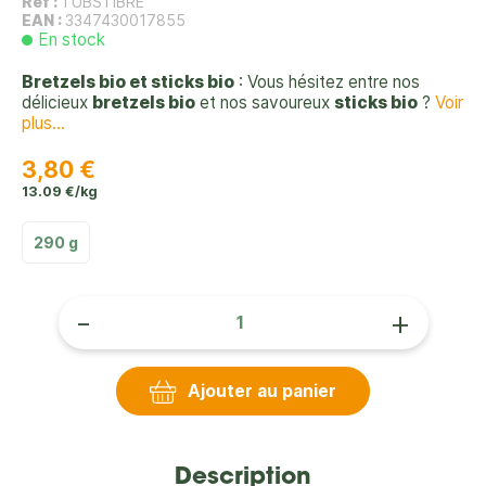
Réf :
TUBSTIBRE
EAN :
3347430017855
En stock
Bretzels bio et sticks bio
: Vous hésitez entre nos
délicieux
bretzels bio
et nos savoureux
sticks bio
?
Voir
plus...
3,80 €
13.09 €/kg
290 g
-
+
Ajouter au panier
Description