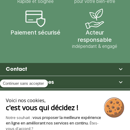
Rapide et soignée
pour votre bien-être
Paiement sécurisé
Acteur
responsable
indépendant & engagé

Contact

Moulin des Moines

Boutique

Avantages et services
S'inscrire à la newsletter