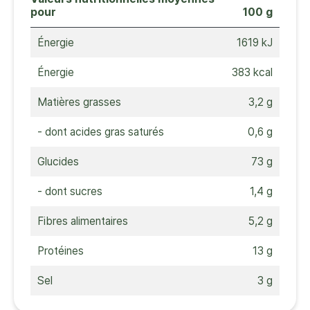
pour
100 g
Énergie
1619 kJ
Énergie
383 kcal
Matières grasses
3,2 g
- dont acides gras saturés
0,6 g
Glucides
73 g
- dont sucres
1,4 g
Fibres alimentaires
5,2 g
Protéines
13 g
Sel
3 g