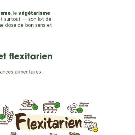
isme
, le
végétarisme
 et surtout — son lot de
nne dose de bon sens et
t flexitarien
ances alimentaires :