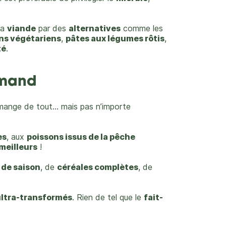
la
viande
par des
alternatives
comme les
ns végétariens
,
pâtes aux légumes rôtis
,
té
.
rmand
ange de tout… mais pas n’importe
es
, aux
poissons issus de la pêche
meilleurs
!
de saison
, de
céréales complètes
, de
 ultra-transformés
. Rien de tel que le
fait-