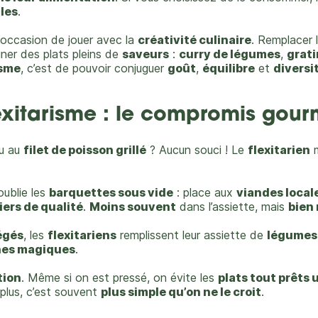
lles
.
 l’occasion de jouer avec la
créativité culinaire
. Remplacer 
iner des plats pleins de
saveurs
:
curry de légumes
,
grati
isme
, c’est de pouvoir conjuguer
goût
,
équilibre
et
diversi
lexitarisme : le compromis gou
u au
filet de poisson grillé
? Aucun souci ! Le
flexitarien
m
oublie les
barquettes sous vide
: place aux
viandes local
iers de qualité
.
Moins souvent
dans l’assiette, mais
bien 
égés
, les
flexitariens
remplissent leur assiette de
légumes 
ines magiques
.
tion
. Même si on est pressé, on évite les
plats tout prêts
plus, c’est souvent
plus simple qu’on ne le croit
.