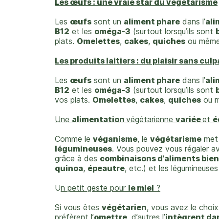
Les œufs : une vraie star du végétarisme
Les
œufs
sont un
aliment phare
dans l’
ali
B12
et les
oméga-3
(surtout lorsqu’ils sont
plats.
Omelettes
,
cakes
,
quiches
ou même
Les produits laitiers : du plaisir sans culp
Les
œufs
sont un
aliment phare
dans l’
ali
B12
et les
oméga-3
(surtout lorsqu’ils sont
vos plats.
Omelettes
,
cakes
,
quiches
ou m
Une
alimentation
végétarienne
variée
et
é
Comme le
véganisme
, le
végétarisme
met 
légumineuses
. Vous pouvez vous régaler a
grâce à des
combinaisons d’aliments bie
quinoa
,
épeautre
, etc.) et les légumineuses
U
n petit geste pour
le miel
?
Si vous êtes
végétarien
, vous avez le cho
préfèrent l’
omettre
, d’autres l’
intègrent da