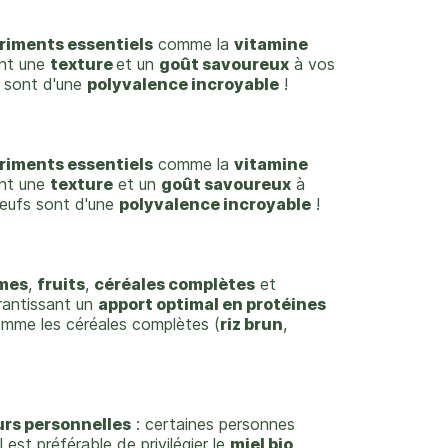
riments essentiels
comme la
vitamine
tent une
texture
et un
goût savoureux
à vos
s sont d'une
polyvalence incroyable
!
riments essentiels
comme la
vitamine
tent une
texture
et un
goût savoureux
à
 œufs sont d'une
polyvalence incroyable
!
mes
,
fruits
,
céréales complètes
et
arantissant un
apport optimal en protéines
omme les céréales complètes (
riz brun
,
urs personnelles
: certaines personnes
 est préférable de privilégier le
miel bio
,