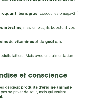
croquant
,
bons gras
(coucou les oméga-3 !)
s intestins
, mais en plus, ils boostent vos
leins
de
vitamines
et de
goûts
, ils
oduits laitiers. Mais avec une alimentation
andise et conscience
les délicieux
produits d’origine animale
 pas se priver de tout, mais qui veulent
al
.