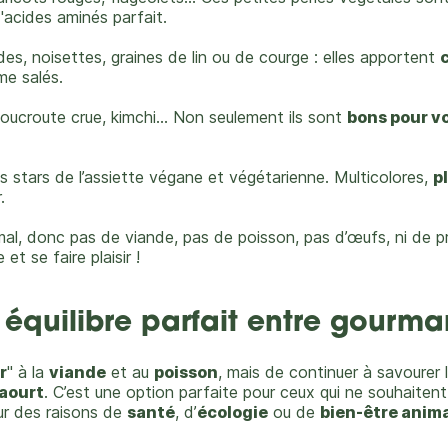
acides aminés parfait.
es, noisettes, graines de lin ou de courge : elles apportent
me salés.
oucroute crue, kimchi… Non seulement ils sont
bons pour vo
es stars de l’assiette végane et végétarienne. Multicolores,
p
.
al, donc pas de viande, pas de poisson, pas d’œufs, ni de pr
t se faire plaisir !
 équilibre parfait entre gourm
r
" à la
viande
et au
poisson
, mais de continuer à savourer 
aourt
. C’est une option parfaite pour ceux qui ne souhaitent
r des raisons de
santé
, d’
écologie
ou de
bien-être anim