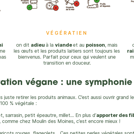
VÉGÉRATIEN
ni
on dit
adieu
à la
viande
et au
poisson
, mais
me
les œufs et les produits laitiers sont toujours les
ra
pas
bienvenus. Parfait pour ceux qui veulent une
m
transition en douceur.
tation végane : une symphonie
juste retirer les produits animaux. C’est aussi ouvrir grand le
e 100 % végétale :
, sarrasin, petit épeautre, millet... En plus d’
apporter des fi
es, comme chez Moulin des Moines, c’est encore mieux !
 haricots rouges, flageolets... Ces petites perles végétales so