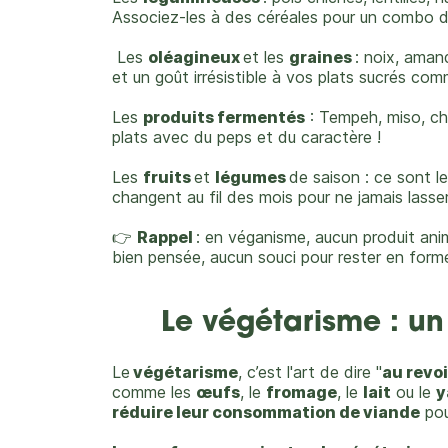
Associez-les à des céréales pour un combo d'
Les
oléagineux
et les
graines
: n
oix, amand
et un goût irrésistible à vos plats sucrés com
Les
produits fermentés
:
Tempeh, miso, ch
plats avec du peps et du caractère !
Les
fruits
et
légumes
de saison : c
e sont l
changent au fil des mois pour ne jamais lasser
👉
Rappel
: en véganisme, aucun produit anim
bien pensée, aucun souci pour rester en forme e
Le végétarisme : un
Le
végétarisme
, c’est l'art de dire "
au revoi
comme les
œufs
, le
fromage
, le
lait
ou le
y
réduire leur consommation de viande
pou