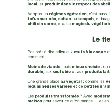
local
, et
produit dans le respect des abei
Adopter un
régime végétarien
, c’est aussi
tofus marinés
,
seitan
ou
tempeh
, et imag
chili sin carne
, etc. La
magie du végétar
Le f
Pas prêt à dire adieu aux
œufs à la coque
o
comment.
Moins de viande
, mais
mieux choisie
: on 
durable
, aux
œufs bio
et aux
produits lait
Une grande place au
végétal
: comme les
v
légumineuses variées
et de
petites gra
Les
produits transformés
? Avec
modéra
maison
pour savoir ce qu’on mange — et en 