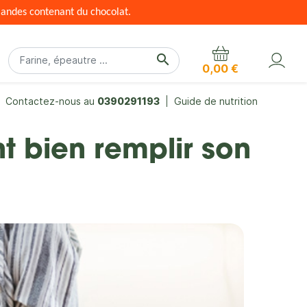
mandes contenant du chocolat.
search
0,00 €
Contactez-nous au
0390291193
Guide de nutrition
t bien remplir son