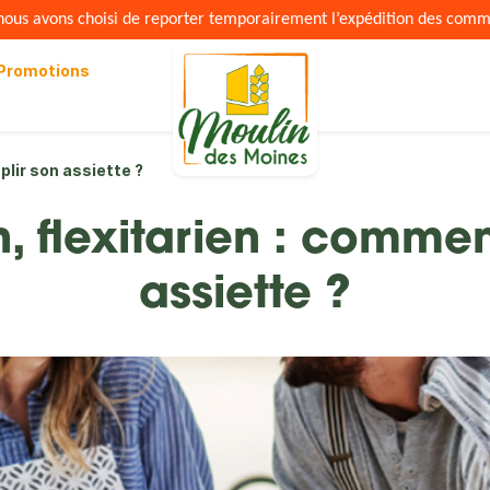
s nous avons choisi de reporter temporairement l’expédition des com
Promotions
plir son assiette ?
, flexitarien : commen
assiette ?