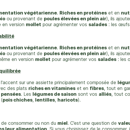
mentation végétarienne
.
Riches en protéines
et en
nut
bio
ou provenant de
poules élevées en plein air
), ils ajou
 en version
mollet
pour agrémenter vos
salades
: les œuf
abilité
mentation végétarienne
.
Riches en protéines
et en
nut
bio
ou provenant de
poules élevées en plein air
), ils ajou
ême en version
mollet
pour agrémenter vos
salades
: les
quilibrée
l'accent sur une assiette principalement composée de
légu
vec des plats
riches en vitamines
et en
fibres
, tout en g
n pensées
. Les
légumes de saison
sont vos
alliés
, tout c
 (
pois chiches
,
lentilles
,
haricots
).
ix de consommer ou non du
miel
. C’est une question de
vale
ns leur alimentation
. Si vous choisissez de le consommer, il