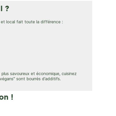
l ?
t local fait toute la différence :
t plus savoureux et économique, c
uisinez
"végans" sont bourrés d’additifs.
on !