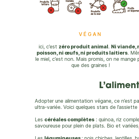
VÉGAN
ici, c’est
zéro produit animal
.
Ni viande, 
poisson, ni œufs, ni produits laitiers
. Mê
le miel, c’est non. Mais promis, on ne mange 
que des graines !
L’alimen
Adopter une alimentation végane, ce n’est pas 
ultra-variée. Voici quelques stars de l’assiett
Les
céréales complètes
: q
uinoa, riz complet
savoureuse pour plein de plats. Bio et varié
Les
légumineuses
: p
ois chiches, lentilles,