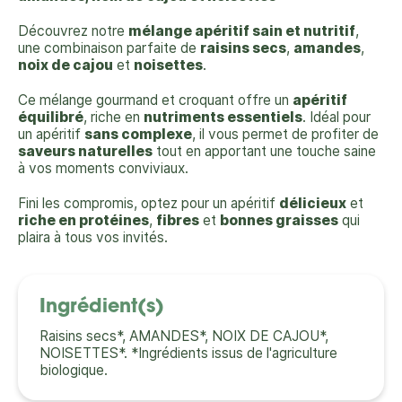
Découvrez notre
mélange apéritif sain et nutritif
,
une combinaison parfaite de
raisins secs
,
amandes
,
noix de cajou
et
noisettes
.
Ce mélange gourmand et croquant offre un
apéritif
équilibré
, riche en
nutriments essentiels
. Idéal pour
un apéritif
sans complexe
, il vous permet de profiter de
saveurs naturelles
tout en apportant une touche saine
à vos moments conviviaux.
Fini les compromis, optez pour un apéritif
délicieux
et
riche en protéines
,
fibres
et
bonnes graisses
qui
plaira à tous vos invités.
Ingrédient(s)
Raisins secs*, AMANDES*, NOIX DE CAJOU*,
NOISETTES*. *Ingrédients issus de l'agriculture
biologique.