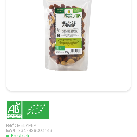
Réf :
MELAPEP
EAN :
3347436004149
En stock