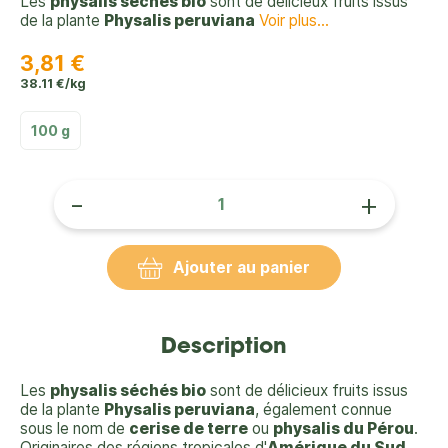
Les
physalis séchés bio
sont de délicieux fruits issus
de la plante
Physalis peruviana
Voir plus...
3,81 €
38.11 €/kg
100 g
-
+
Ajouter au panier
Description
Les
physalis séchés bio
sont de délicieux fruits issus
de la plante
Physalis peruviana
, également connue
sous le nom de
cerise de terre
ou
physalis du Pérou
.
Originaires des régions tropicales d'
Amérique du Sud
,