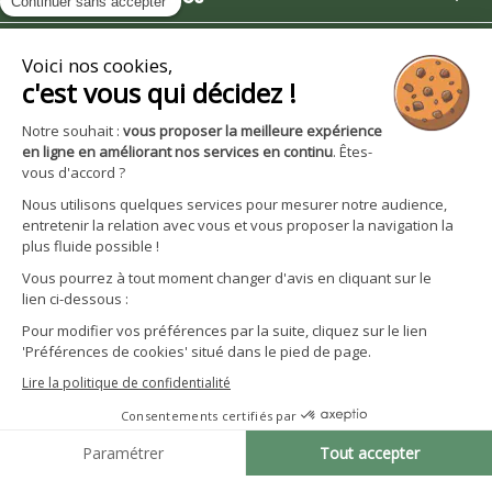

Boutique

Avantages et services
S'inscrire à la newsletter
Facebook
YouTube
Instagram
LinkedIn
CGV particuliers
Politique de confidentialité
Mentions légales