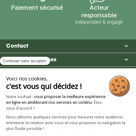
Paiement sécurisé
Acteur
responsable
indépendant & engagé

Contact

Moulin des Moines

Boutique

Avantages et services
S'inscrire à la newsletter
Facebook
YouTube
Instagram
LinkedIn