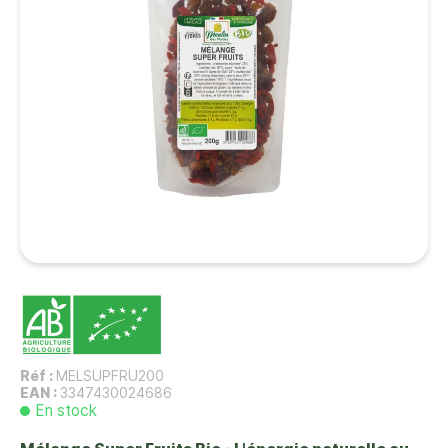
Réf :
MELSUPFRU200
EAN :
3347430024686
En stock