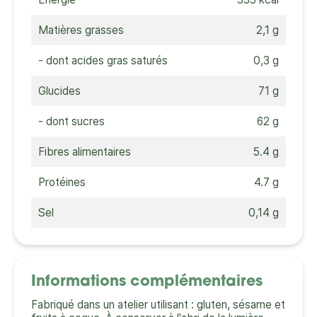
Matières grasses
2,1 g
- dont acides gras saturés
0,3 g
Glucides
71 g
- dont sucres
62 g
Fibres alimentaires
5.4 g
Protéines
4.7 g
Sel
0,14 g
Informations complémentaires
Fabriqué dans un atelier utilisant : gluten, sésame et