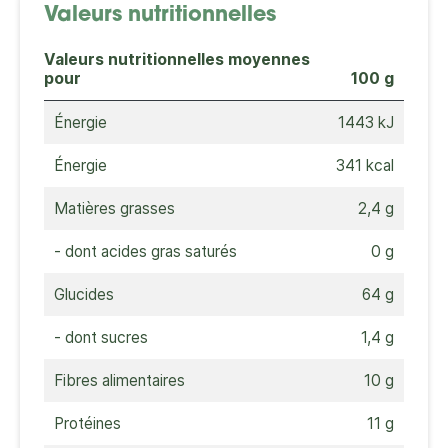
Valeurs nutritionnelles
Valeurs nutritionnelles moyennes
pour
100 g
Énergie
1443 kJ
Énergie
341 kcal
Matières grasses
2,4 g
- dont acides gras saturés
0 g
Glucides
64 g
- dont sucres
1,4 g
Fibres alimentaires
10 g
Protéines
11 g