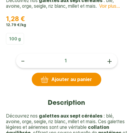
Découvrez nos
galettes aux sept céréales
: blé,
avoine, orge, seigle, riz blanc, millet et maïs.
Voir plus...
1,28 €
12.79 €/kg
100 g
-
+
Ajouter au panier
Description
Découvrez nos
galettes aux sept céréales
: blé,
avoine, orge, seigle, riz blanc, millet et maïs. Ces galettes
légères et aériennes sont une véritable
collation
équilibrée
, offrant une source naturelle de
protéines
et