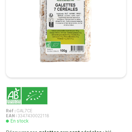
Réf :
GAL7CE
EAN :
3347430022118
En stock