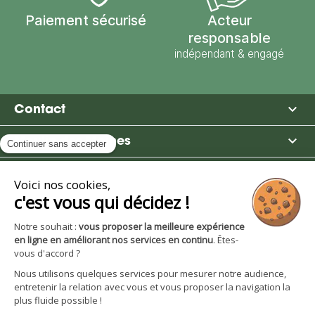
Paiement sécurisé
Acteur
responsable
indépendant & engagé

Contact

Moulin des Moines

Boutique

Avantages et services
S'inscrire à la newsletter
Facebook
YouTube
Instagram
LinkedIn