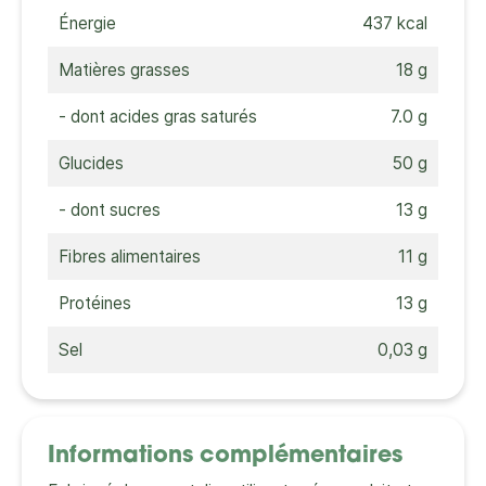
Énergie
437 kcal
Matières grasses
18 g
- dont acides gras saturés
7.0 g
Glucides
50 g
- dont sucres
13 g
Fibres alimentaires
11 g
Protéines
13 g
Sel
0,03 g
Informations complémentaires