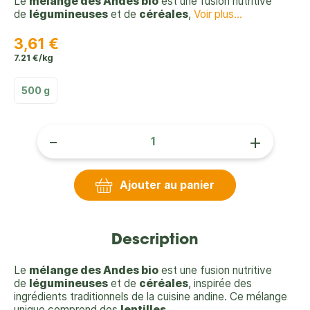
Le
mélange des Andes bio
est une fusion nutritive
de
légumineuses
et de
céréales
,
Voir plus...
3,61 €
7.21 €/kg
500 g
-
+
Ajouter au panier
Description
Le
mélange des Andes bio
est une fusion nutritive
de
légumineuses
et de
céréales
, inspirée des
ingrédients traditionnels de la cuisine andine. Ce mélange
unique comprend des
lentilles