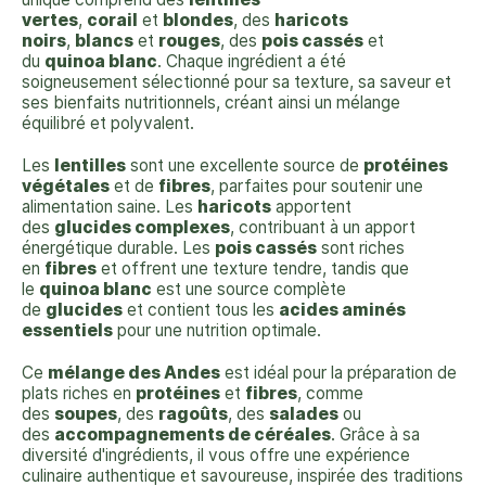
vertes
,
corail
et
blondes
, des
haricots
noirs
,
blancs
et
rouges
, des
pois cassés
et
du
quinoa blanc
. Chaque ingrédient a été
soigneusement sélectionné pour sa texture, sa saveur et
ses bienfaits nutritionnels, créant ainsi un mélange
équilibré et polyvalent.
Les
lentilles
sont une excellente source de
protéines
végétales
et de
fibres
, parfaites pour soutenir une
alimentation saine. Les
haricots
apportent
des
glucides complexes
, contribuant à un apport
énergétique durable. Les
pois cassés
sont riches
en
fibres
et offrent une texture tendre, tandis que
le
quinoa blanc
est une source complète
de
glucides
et contient tous les
acides aminés
essentiels
pour une nutrition optimale.
Ce
mélange des Andes
est idéal pour la préparation de
plats riches en
protéines
et
fibres
, comme
des
soupes
, des
ragoûts
, des
salades
ou
des
accompagnements de céréales
. Grâce à sa
diversité d'ingrédients, il vous offre une expérience
culinaire authentique et savoureuse, inspirée des traditions