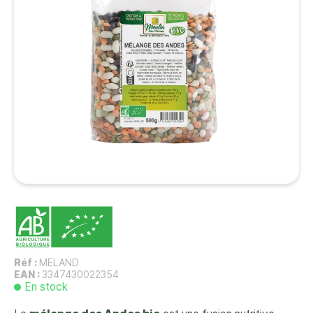
Réf :
MELAND
EAN :
3347430022354
En stock