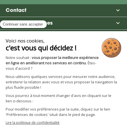

Contact

Moulin des Moines

Boutique

Avantages et services
S'inscrire à la newsletter
Facebook
YouTube
Instagram
LinkedIn