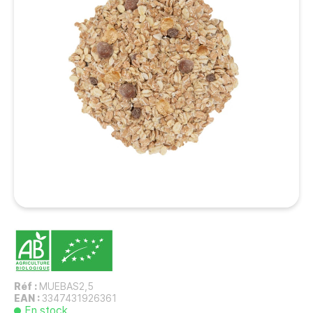
Réf :
MUEBAS2,5
EAN :
3347431926361
En stock