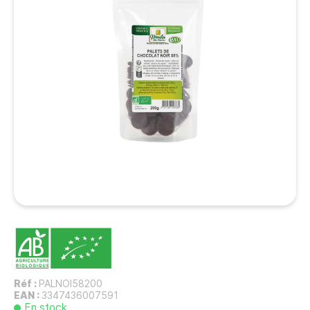
Réf :
PALNOI58200
EAN :
3347436007591
En stock