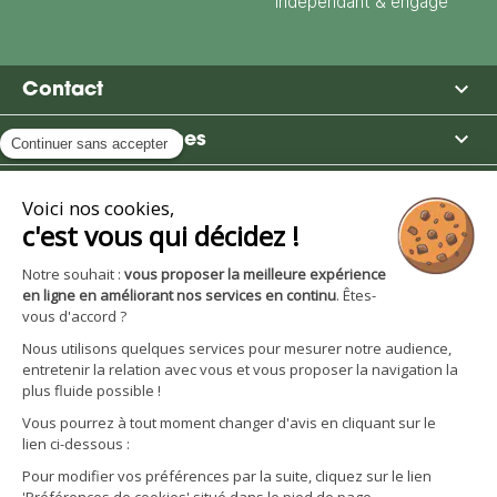
indépendant & engagé

Contact

Moulin des Moines

Boutique

Avantages et services
S'inscrire à la newsletter
Facebook
YouTube
Instagram
LinkedIn