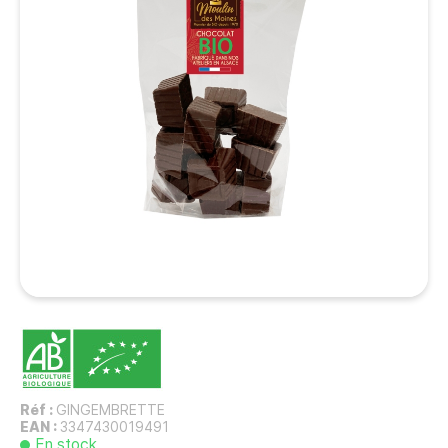
Réf :
GINGEMBRETTE
EAN :
3347430019491
En stock