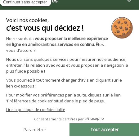

Moulin des Moines

Boutique

Avantages et services
S'inscrire à la newsletter
Facebook
YouTube
Instagram
LinkedIn
CGV particuliers
Politique de confidentialité
Mentions légales