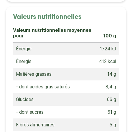
Valeurs nutritionnelles
Valeurs nutritionnelles moyennes
pour
100 g
Énergie
1724 kJ
Énergie
412 kcal
Matières grasses
14 g
- dont acides gras saturés
8,4 g
Glucides
66 g
- dont sucres
61 g
Fibres alimentaires
5 g