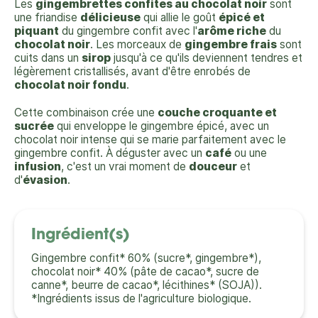
Les
gingembrettes confites au chocolat noir
sont
une friandise
délicieuse
qui allie le goût
épicé et
piquant
du gingembre confit avec l'
arôme riche
du
chocolat noir
. Les morceaux de
gingembre frais
sont
cuits dans un
sirop
jusqu'à ce qu'ils deviennent tendres et
légèrement cristallisés, avant d'être enrobés de
chocolat noir fondu
.
Cette combinaison crée une
couche croquante et
sucrée
qui enveloppe le gingembre épicé, avec un
chocolat noir intense qui se marie parfaitement avec le
gingembre confit. À déguster avec un
café
ou une
infusion
, c'est un vrai moment de
douceur
et
d'
évasion
.
Ingrédient(s)
Gingembre confit* 60% (sucre*, gingembre*),
chocolat noir* 40% (pâte de cacao*, sucre de
canne*, beurre de cacao*, lécithines* (SOJA)).
*Ingrédients issus de l'agriculture biologique.