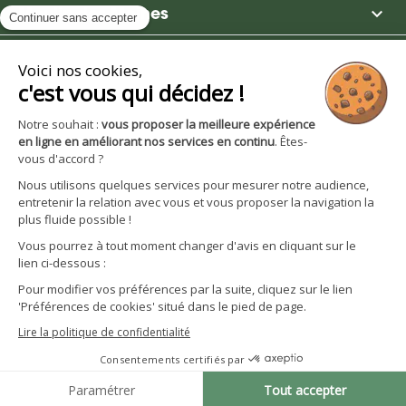

Moulin des Moines

Boutique

Avantages et services
S'inscrire à la newsletter
Facebook
YouTube
Instagram
LinkedIn
CGV particuliers
Politique de confidentialité