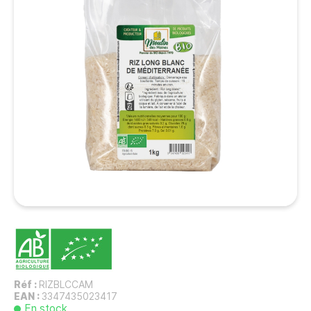
Réf :
RIZBLCCAM
EAN :
3347435023417
En stock