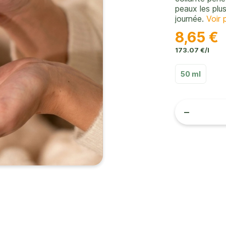
peaux les plu
journée.
Voir p
8,65 €
173.07 €/l
50 ml
-