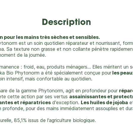
Description
n pour les mains très sèches et sensibles.
norm est un soin quotidien réparateur et nourrissant, form
oba. Sa texture non grasse et non collante pénètre rapidement.
moment de la journée.
nence : froid, eau, produits ménagers… Elles méritent un so
ka Bio Phytonorm a été spécialement conçue pour
les peaux
in intensif, mais confortable au quotidien.
phare de la gamme Phytonorm, agit en profondeur pour
répar
ète cette action par ses vertus
assainissantes et protect
antes et réparatrices
d'exception.
Les huiles de jojoba
e
ion profonde, pour des mains immédiatement assouplies et dur
relle, 85,1% issus de l'agriculture biologique.