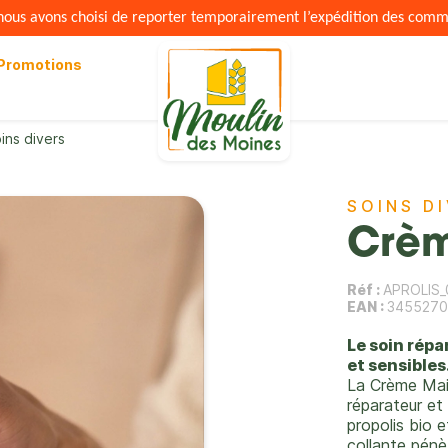
s nous avons choisi de reporter temporairement l’expédition des com
Promotions
ins divers
SOINS D
Crèm
Réf :
APROLIS
EAN :
3455270
Le soin répa
et sensibles
La Crème Mai
réparateur et
propolis bio 
collante pénè