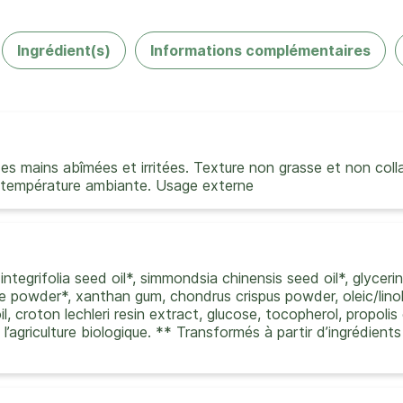
Ingrédient(s)
Informations complémentaires
des mains abîmées et irritées. Texture non grasse et non coll
à température ambiante. Usage externe
ntegrifolia seed oil*, simmondsia chinensis seed oil*, glyceri
e powder*, xanthan gum, chondrus crispus powder, oleic/linole
l, croton lechleri resin extract, glucose, tocopherol, propolis
e l’agriculture biologique. ** Transformés à partir d’ingrédient