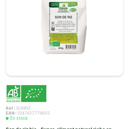
Réf :
SONRIZ
EAN :
3347437779855
En stock