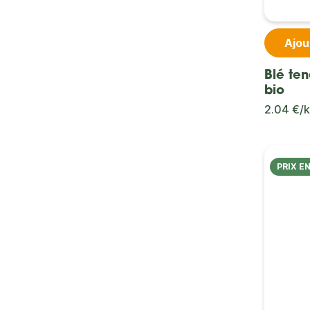
Ajou
Blé te
bio
2.04 €/
PRIX E