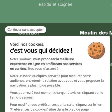
Rapide et soignée
Contact
Moulin des 
Moulin des Moines
Notre société
101 route de Wingersheim
Nos valeurs et
67170 Krautwiller
engagements
0390291193
Nos certification
Bienvenue sur
Nous contacter
moulindesmoines
Horaires d'ouverture :
Notre histoire
Lundi - Vendredi
8h30 à 12h | 14h à 16h30