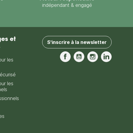
indépendant & engagé
es et
S'inscrire à la newsletter
s
our les
Facebook
YouTube
Instagram
LinkedIn
écurisé
our les
nels
sionnels
es