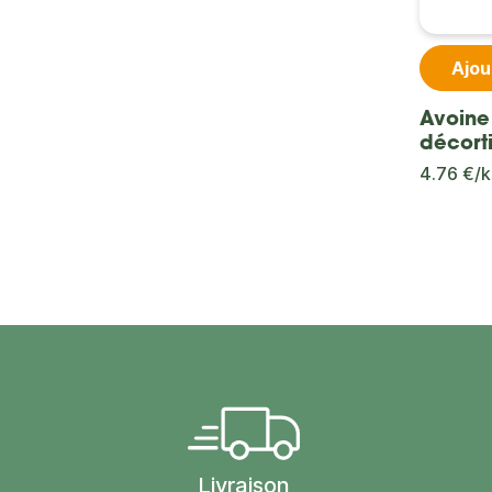
Ajou
Avoine
décort
4.76 €/
Livraison