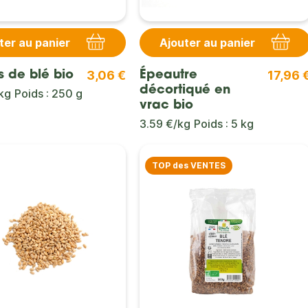
ter au panier
Ajouter au panier
3,06 €
17,96 
 de blé bio
Épeautre
décortiqué en
kg
Poids : 250 g
vrac bio
3.59 €/kg
Poids : 5 kg
TOP des VENTES