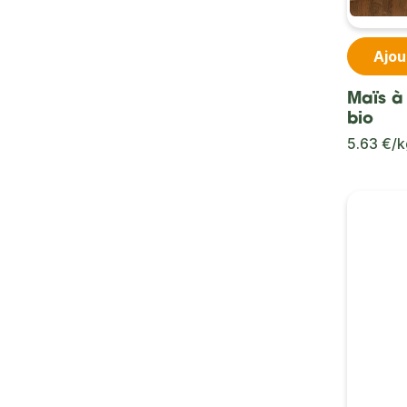
Ajou
Maïs à
bio
5.63 €/k