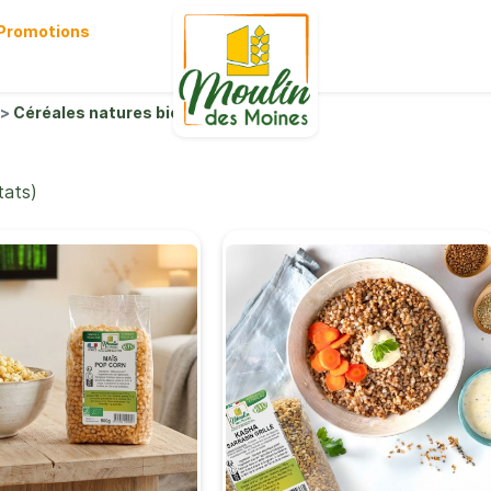
Promotions
Céréales natures bio
tats)