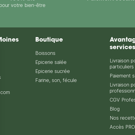
pour votre bien-être
Moines
Boutique
Avantag
service
Boissons
Livraison p
Epicerie salée
particuliers
Epicerie sucrée
Paiement s
s
Farine, son, fécule
Livraison p
profession
.com
CGV Profes
Blog
Nos recett
Accès PRO