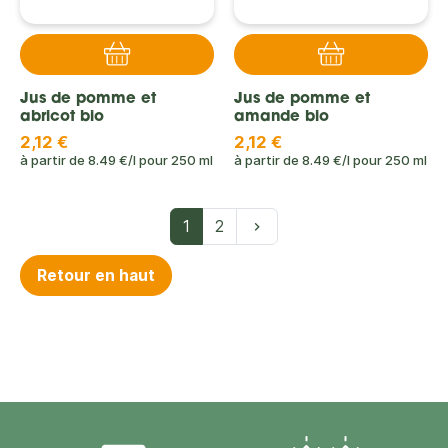
Jus de pomme et
Jus de pomme et
abricot bio
amande bio
2,12 €
2,12 €
à partir de
8.49 €/l
pour
250 ml
à partir de
8.49 €/l
pour
250 ml
Suivant
1
2
keyboard_arrow_right
Retour en haut