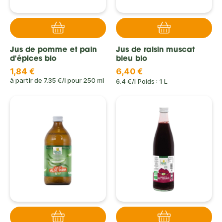
Jus de pomme et pain
Jus de raisin muscat
d'épices bio
bleu bio
1,84 €
6,40 €
à partir de
7.35 €/l
pour
250 ml
6.4 €/l
Poids : 1 L