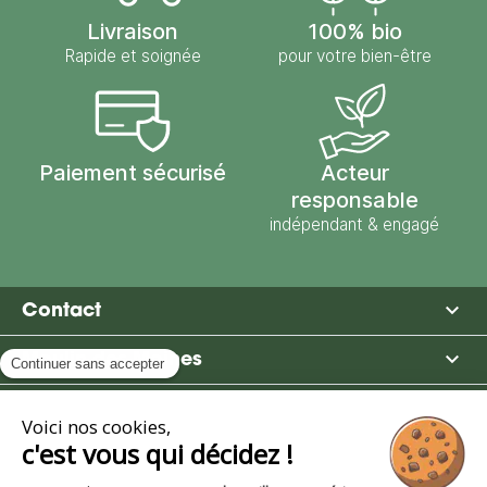
Livraison
100% bio
Rapide et soignée
pour votre bien-être
Paiement sécurisé
Acteur
responsable
indépendant & engagé

Contact

Moulin des Moines

Boutique

Avantages et services