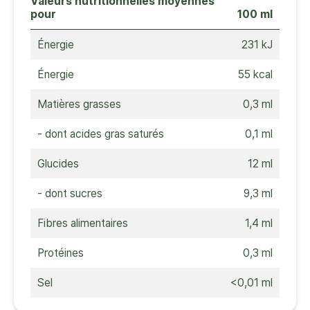
Valeurs nutritionnelles moyennes
pour
100 ml
Énergie
231 kJ
Énergie
55 kcal
Matières grasses
0,3 ml
- dont acides gras saturés
0,1 ml
Glucides
12 ml
- dont sucres
9,3 ml
Fibres alimentaires
1,4 ml
Protéines
0,3 ml
Sel
<0,01 ml