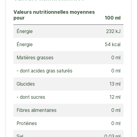
Valeurs nutritionnelles moyennes
pour
100 ml
Énergie
232 kJ
Énergie
54 kcal
Matières grasses
0 ml
- dont acides gras saturés
0 ml
Glucides
13 ml
- dont sucres
12 ml
Fibres alimentaires
0 ml
Protéines
0 ml
Sel
0,03 ml