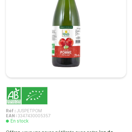
Réf :
JUSPETPOM
EAN :
3347430005357
En stock