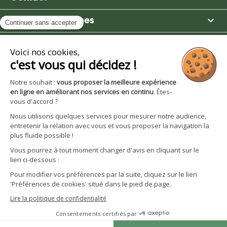

Moulin des Moines

Boutique

Avantages et services
S'inscrire à la newsletter
Facebook
YouTube
Instagram
LinkedIn
CGV particuliers