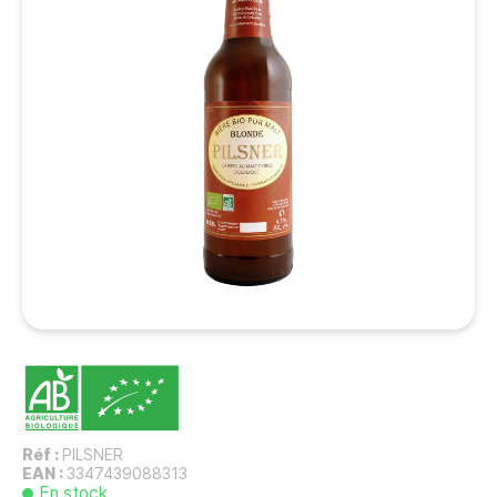
Réf :
PILSNER
EAN :
3347439088313
En stock