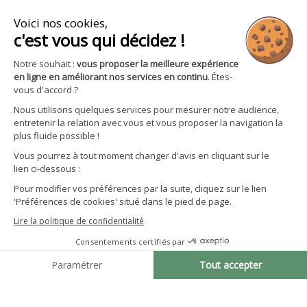

Boutique

Avantages et services
S'inscrire à la newsletter
Facebook
YouTube
Instagram
LinkedIn
CGV particuliers
Politique de confidentialité
Mentions légales
Gestion des cookies