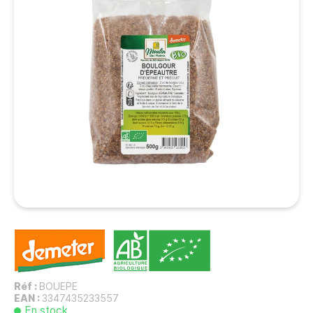
Réf :
BOUEPE
EAN :
3347435233557
En stock