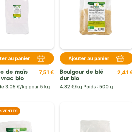
ter au panier
Ajouter au panier
7,51 €
2,41 
e de maïs
Boulgour de blé
 vrac bio
dur bio
 de
3.05 €/kg
pour
5 kg
4.82 €/kg
Poids : 500 g
s VENTES