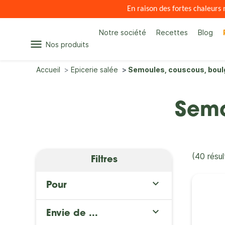
En raison des fortes chaleur
Notre société
Recettes
Blog
menu
Nos produits
Accueil
Epicerie salée
Semoules, couscous, boul
Semo
(40 résul
Filtres

Pour

Envie de ...