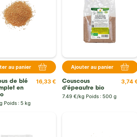
ter au panier
Ajouter au panier
16,33 €
3,74 
us de blé
Couscous
mplet en
d'épeautre bio
io
7.49 €/kg
Poids : 500 g
g
Poids : 5 kg