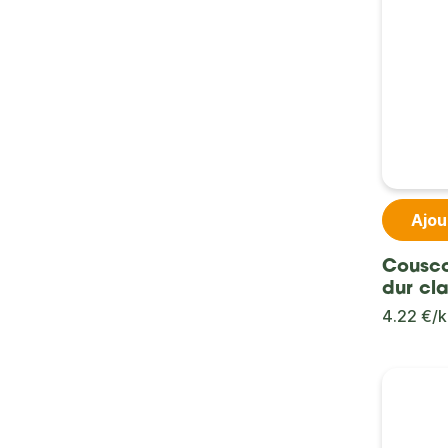
Ajou
Cousco
dur cla
4.22 €/