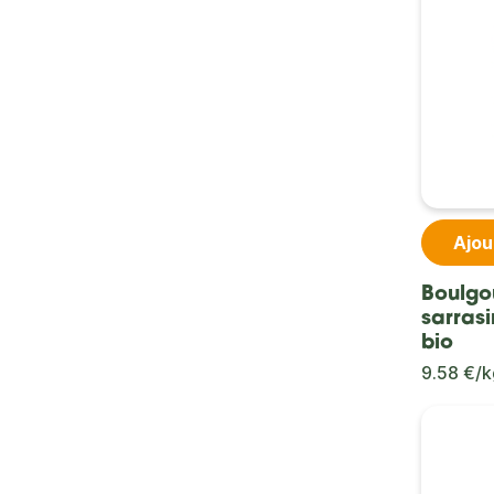
Ajou
Boulgo
sarras
bio
9.58 €/k