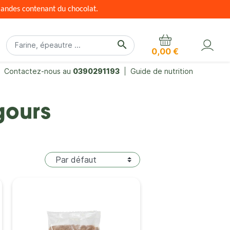
mandes contenant du chocolat.
search
0,00 €
Contactez-nous au
0390291193
Guide de nutrition
gours