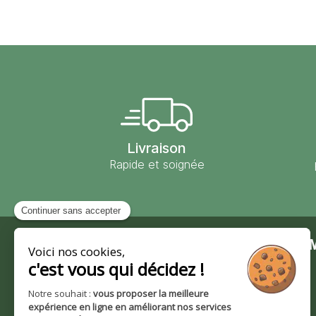
Livraison
Rapide et soignée
Contact
Moulin des 
Moulin des Moines
Notre société
101 route de Wingersheim
Nos valeurs et
67170 Krautwiller
engagements