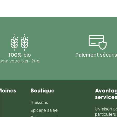
100% bio
Paiement sécuri
pour votre bien-être
Moines
Boutique
Avantag
service
Boissons
Livraison p
Epicerie salée
particuliers