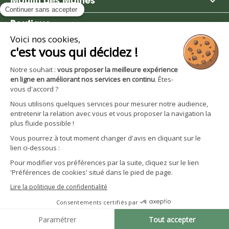

Moulin des Moines

Boutique

Avantages et services
S'inscrire à la newsletter
Facebook
YouTube
Instagram
LinkedIn
CGV particuliers
Politique de confidentialité
Mentions légales