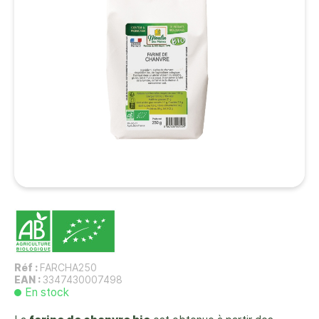
Réf :
FARCHA250
EAN :
3347430007498
En stock