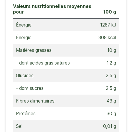
Valeurs nutritionnelles moyennes
pour
100 g
Énergie
1287 kJ
Énergie
308 kcal
Matières grasses
10 g
- dont acides gras saturés
1.2 g
Glucides
2.5 g
- dont sucres
2.5 g
Fibres alimentaires
43 g
Protéines
30 g
Sel
0,01 g