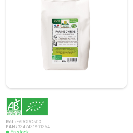
Réf :
FARORG500
EAN :
3347431801354
En stock