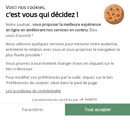

Boutique

Avantages et services
S'inscrire à la newsletter
Facebook
YouTube
Instagram
LinkedIn
CGV particuliers
Politique de confidentialité
Mentions légales
Gestion des cookies