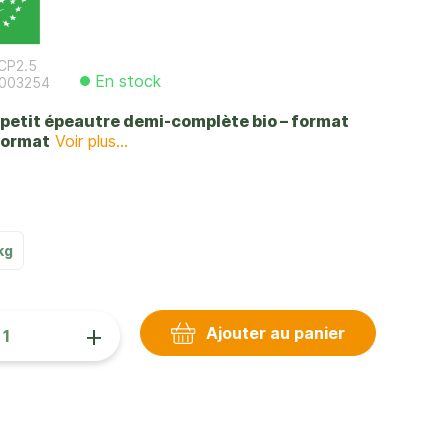
CP2.5
En stock
003254
 petit épeautre demi-complète bio – format
format
Voir plus...
€
kg
+
Ajouter au panier