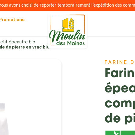
s nous avons choisi de reporter temporairement l’expédition des com
Promotions
petit épeautre bio
e de pierre en vrac bio
FARINE 
Farin
épea
comp
de p