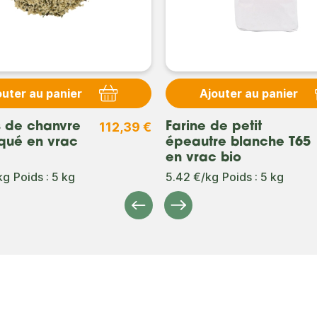
outer au panier
Ajouter au panier
112,39 €
s de chanvre
Farine de petit
qué en vrac
épeautre blanche T65
en vrac bio
kg
Poids : 5 kg
5.42 €/kg
Poids : 5 kg
Précédent
Suivant