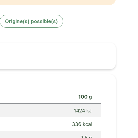
Origine(s) possible(s)
100 g
1424 kJ
336 kcal
2,5 g