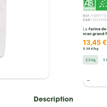
Réf :
FARPETD
EAN :
3347430
La
farine de
vrac grand 
13,45 
5.38 €/kg
2.5 kg
5 
-
Description