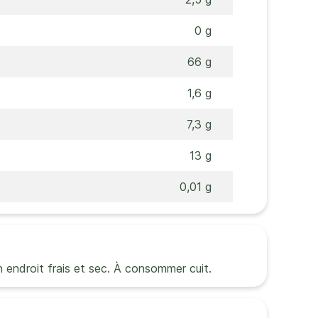
0 g
66 g
1,6 g
7,3 g
13 g
0,01 g
 un endroit frais et sec. À consommer cuit.