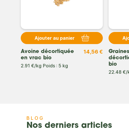
Ajouter au panier
Aj
6,54 €
14,56 €
Avoine décortiquée
Graine
en vrac bio
décorti
bio
2.91 €/kg
Poids : 5 kg
22.48 €/
BLOG
Nos derniers articles