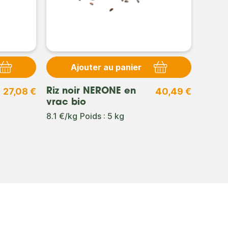
Ajouter au panier
27,08 €
40,49 €
Riz noir NERONE en
Teff 
vrac bio
7.31 €
8.1 €/kg
Poids : 5 kg