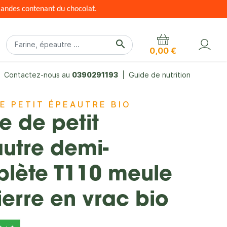
mandes contenant du chocolat.
search
0,00 €
Contactez-nous au
0390291193
Guide de nutrition
DE PETIT ÉPEAUTRE BIO
e de petit
utre demi-
lète T110 meule
ierre en vrac bio