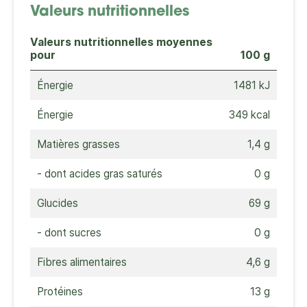
Valeurs nutritionnelles
Valeurs nutritionnelles moyennes
pour
100 g
Énergie
1481 kJ
Énergie
349 kcal
Matières grasses
1,4 g
- dont acides gras saturés
0 g
Glucides
69 g
- dont sucres
0 g
Fibres alimentaires
4,6 g
Protéines
13 g