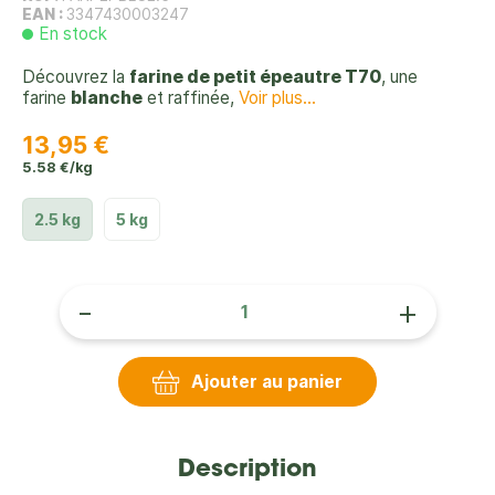
EAN :
3347430003247
En stock
Découvrez la
farine de petit épeautre T70
, une
farine
blanche
et raffinée,
Voir plus...
13,95 €
5.58 €/kg
2.5 kg
5 kg
-
+
Ajouter au panier
Description