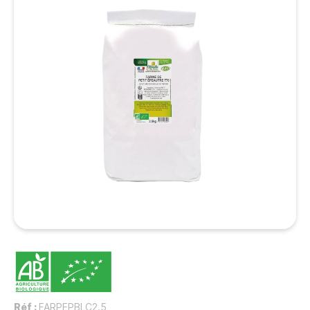
Réf :
FARPEPBLC2.5